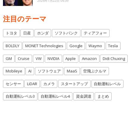
2026年1月22日 06:39
注目のテーマ
トヨタ
日産
ホンダ
ソフトバンク
ティアフォー
BOLDLY
MONET Technologies
Google
Waymo
Tesla
GM
Cruise
VW
NVIDIA
Apple
Amazon
Didi Chuxing
Mobileye
AI
ソフトウェア
MaaS
空飛ぶクルマ
センサー
LiDAR
カメラ
スタートアップ
自動運転レベル
自動運転レベル3
自動運転レベル4
資金調達
まとめ