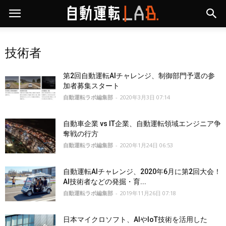
技術者
第2回自動運転AIチャレンジ、制御部門予選の参
加者募集スタート
自動運転ラボ編集部
-
2020年3月3日 07:14
自動車企業 vs IT企業、自動運転領域エンジニア争
奪戦の行方
自動運転ラボ編集部
-
2020年1月24日 06:53
自動運転AIチャレンジ、2020年6月に第2回大会！
AI技術者などの発掘・育...
自動運転ラボ編集部
-
2019年11月26日 07:18
日本マイクロソフト、AIやIoT技術を活用した