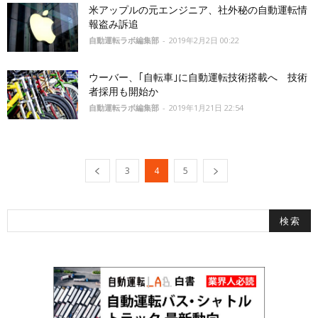
米アップルの元エンジニア、社外秘の自動運転情
報盗み訴追
自動運転ラボ編集部
-
2019年2月2日 00:22
ウーバー、｢自転車｣に自動運転技術搭載へ 技術
者採用も開始か
自動運転ラボ編集部
-
2019年1月21日 22:54
3
4
5