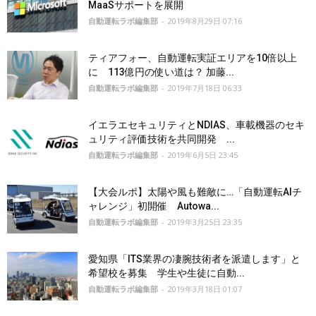
MaaSサポートを展開
自動運転ラボ編集部
-
2019年8月29日 07:16
ティアフォー、自動運転実証エリアを10倍以上
に 113億円の使い道は？ 加藤...
自動運転ラボ編集部
-
2019年7月18日 06:33
イエラエセキュリティとNDIAS、車載機器のセキ
ュリティ評価技術を共同開発 ...
自動運転ラボ編集部
-
2019年6月5日 23:45
【大会ルポ】太陽や風も難敵に…「自動運転AIチ
ャレンジ」初開催 Autowa...
自動運転ラボ編集部
-
2019年3月25日 23:35
愛知県「ITS業界の凄腕技術者を派遣します」と
希望校を募集 学生や生徒に自動...
自動運転ラボ編集部
-
2019年3月18日 01:07