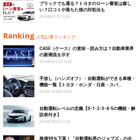
ブラックでも通る？トヨタのローン審査は厳し
い？口コミや落ちた後の対処法も
2026年8月7日 12:00
Ranking
人気記事ランキング
CASE（ケース）の意味・読み方は？自動車業界
の新潮流を示す
2026年6月25日 05:00
手放し（ハンズオフ）・自動運転ができる車種・
機能一覧【トヨタ・ホンダ・日産・スバ...
2026年7月28日 05:00
自動運転レベルの定義【0･1･2･3･4･5の機能・解
説表付き】
2026年6月9日 05:00
株価99％下落！「自動運転界のジョブズ」の企