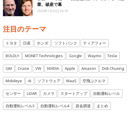
業、破産で幕
2026年1月22日 06:39
注目のテーマ
トヨタ
日産
ホンダ
ソフトバンク
ティアフォー
BOLDLY
MONET Technologies
Google
Waymo
Tesla
GM
Cruise
VW
NVIDIA
Apple
Amazon
Didi Chuxing
Mobileye
AI
ソフトウェア
MaaS
空飛ぶクルマ
センサー
LiDAR
カメラ
スタートアップ
自動運転レベル
自動運転レベル3
自動運転レベル4
資金調達
まとめ