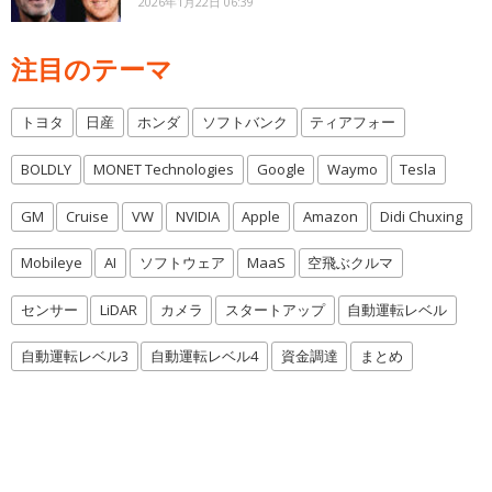
2026年1月22日 06:39
注目のテーマ
トヨタ
日産
ホンダ
ソフトバンク
ティアフォー
BOLDLY
MONET Technologies
Google
Waymo
Tesla
GM
Cruise
VW
NVIDIA
Apple
Amazon
Didi Chuxing
Mobileye
AI
ソフトウェア
MaaS
空飛ぶクルマ
センサー
LiDAR
カメラ
スタートアップ
自動運転レベル
自動運転レベル3
自動運転レベル4
資金調達
まとめ