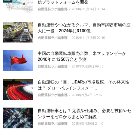
信プラットフォームを開発
自動運転ラボ編集部
-
2018年11月16日 00:14
自動運転やつながるクルマ、自動車試験市場の拡
大に一役 2024年に3100億...
自動運転ラボ編集部
-
2018年11月13日 02:10
中国の自動運転車販売台数、米マッキンゼーが
2040年に1350万台と予測
自動運転ラボ編集部
-
2018年9月20日 09:06
自動運転の「目」LiDARの市場規模、その将来性
は？ グローバルインフォメー...
自動運転ラボ編集部
-
2018年9月4日 22:36
自動運転車とは？ 定義や仕組み、必要な技術やセ
ンサーをゼロからまとめて解説
自動運転ラボ編集部
-
2018年8月20日 21:40