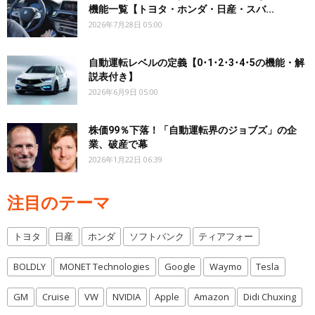
機能一覧【トヨタ・ホンダ・日産・スバ...
2026年7月28日 05:00
自動運転レベルの定義【0･1･2･3･4･5の機能・解
説表付き】
2026年6月9日 05:00
株価99％下落！「自動運転界のジョブズ」の企
業、破産で幕
2026年1月22日 06:39
注目のテーマ
トヨタ
日産
ホンダ
ソフトバンク
ティアフォー
BOLDLY
MONET Technologies
Google
Waymo
Tesla
GM
Cruise
VW
NVIDIA
Apple
Amazon
Didi Chuxing