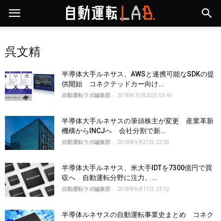
呉文精
半導体大手ルネサス、AWSと連携可能なSDKの提
供開始 コネクテッドカー向け...
自動運転ラボ編集部
-
2018年10月20日 03:41
半導体大手ルネサスの筆頭株主が変更 産業革新
機構からINCJへ 会社分割で新...
自動運転ラボ編集部
-
2018年9月21日 22:39
半導体大手ルネサス、米大手IDTを7300億円で買
収へ 自動運転分野に注力、...
自動運転ラボ編集部
-
2018年9月11日 23:12
半導体ルネサスの自動運転事業史まとめ コネク