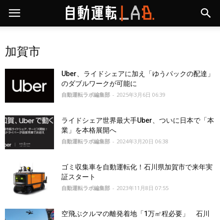
加賀市
Uber、ライドシェアに加え「ゆうパックの配達」
のダブルワークが可能に
自動運転ラボ編集部
-
2025年3月6日 06:39
ライドシェア世界最大手Uber、ついに日本で「本
業」を本格展開へ
自動運転ラボ編集部
-
2024年3月20日 06:38
ゴミ収集車を自動運転化！石川県加賀市で来年実
証スタート
自動運転ラボ編集部
-
2023年11月8日 07:55
空飛ぶクルマの離発着地「1万㎡程必要」 石川