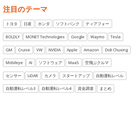
注目のテーマ
トヨタ
日産
ホンダ
ソフトバンク
ティアフォー
BOLDLY
MONET Technologies
Google
Waymo
Tesla
GM
Cruise
VW
NVIDIA
Apple
Amazon
Didi Chuxing
Mobileye
AI
ソフトウェア
MaaS
空飛ぶクルマ
センサー
LiDAR
カメラ
スタートアップ
自動運転レベル
自動運転レベル3
自動運転レベル4
資金調達
まとめ