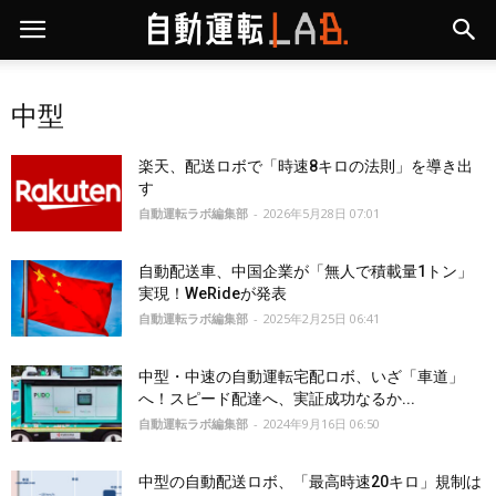
中型
楽天、配送ロボで「時速8キロの法則」を導き出
す
自動運転ラボ編集部
-
2026年5月28日 07:01
自動配送車、中国企業が「無人で積載量1トン」
実現！WeRideが発表
自動運転ラボ編集部
-
2025年2月25日 06:41
中型・中速の自動運転宅配ロボ、いざ「車道」
へ！スピード配達へ、実証成功なるか...
自動運転ラボ編集部
-
2024年9月16日 06:50
中型の自動配送ロボ、「最高時速20キロ」規制は