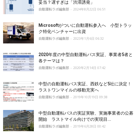
妥当？遅すぎは「渋滞誘発」
自動運転ラボ編集部
-
2024年8月22日 06:51
Microsoftがついに自動運転参入へ 小型トラッ
ク特化ベンチャーに出資
自動運転ラボ編集部
-
2023年1月6日 06:32
2020年度の中型自動運転バス実証、事業者5者と
各テーマは？
自動運転ラボ編集部
-
2020年2月14日 07:42
中型の自動運転バス実証、西鉄など5社に決定！
ラストワンマイルの移動充実へ
自動運転ラボ編集部
-
2019年10月19日 09:38
中型自動運転バスの実証実験、実施事業者の公募
開始 ラストマイル向けでの実現目...
自動運転ラボ編集部
-
2019年6月28日 00:42