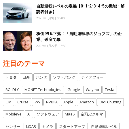
自動運転レベルの定義【0･1･2･3･4･5の機能・解
説表付き】
2026年6月9日 05:00
株価99％下落！「自動運転界のジョブズ」の企
業、破産で幕
2026年1月22日 06:39
注目のテーマ
トヨタ
日産
ホンダ
ソフトバンク
ティアフォー
BOLDLY
MONET Technologies
Google
Waymo
Tesla
GM
Cruise
VW
NVIDIA
Apple
Amazon
Didi Chuxing
Mobileye
AI
ソフトウェア
MaaS
空飛ぶクルマ
センサー
LiDAR
カメラ
スタートアップ
自動運転レベル