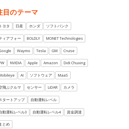
注目のテーマ
トヨタ
日産
ホンダ
ソフトバンク
ティアフォー
BOLDLY
MONET Technologies
Google
Waymo
Tesla
GM
Cruise
VW
NVIDIA
Apple
Amazon
Didi Chuxing
Mobileye
AI
ソフトウェア
MaaS
空飛ぶクルマ
センサー
LiDAR
カメラ
スタートアップ
自動運転レベル
自動運転レベル3
自動運転レベル4
資金調達
まとめ