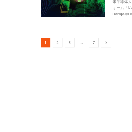
米半導体大
ォーム「NV
BarajaやH
...
1
2
3
7