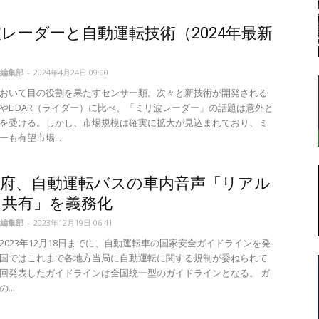
レーダーと自動運転技術（2024年最新
転
編集部
-
2024年4月24日 09:00
おいて目の役割を果たすセンサー類。次々と新技術が開発される
やLiDAR（ライダー）に比べ、「ミリ波レーダー」の話題は意外と
を受ける。しかし、市場規模は確実に拡大が見込まれており、ミ
も有望市場...
ラ
政府、自動運転バスの車内音声「リアル
ム共有」を義務化
編集部
-
2023年12月19日 06:41
2023年12月18日までに、自動運転車の国家安全ガイドラインを発
ボ
国ではこれまで各地方当局に自動運転に関する規制が委ねられて
回発表したガイドラインは全国統一型のガイドラインとなる。 ガ
...