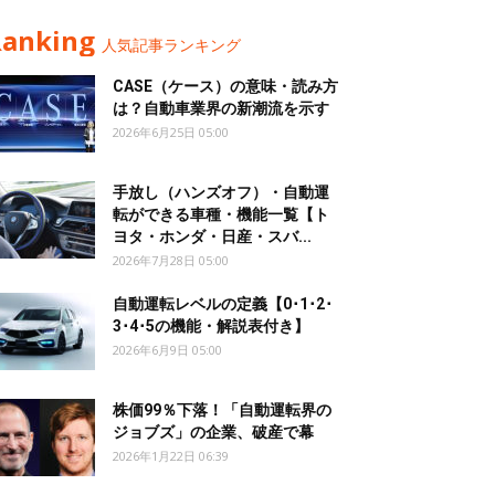
Ranking
人気記事ランキング
CASE（ケース）の意味・読み方
は？自動車業界の新潮流を示す
2026年6月25日 05:00
手放し（ハンズオフ）・自動運
転ができる車種・機能一覧【ト
ヨタ・ホンダ・日産・スバ...
2026年7月28日 05:00
自動運転レベルの定義【0･1･2･
3･4･5の機能・解説表付き】
2026年6月9日 05:00
株価99％下落！「自動運転界の
ジョブズ」の企業、破産で幕
2026年1月22日 06:39