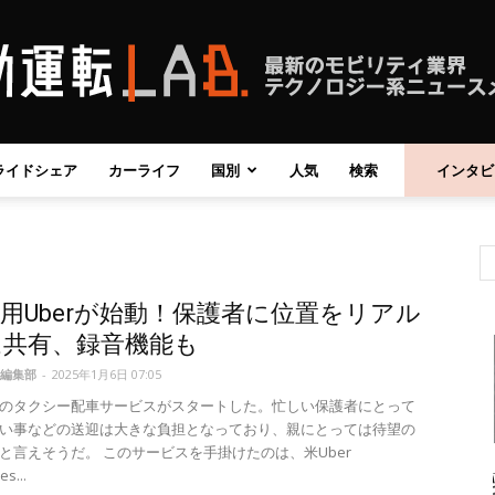
ライドシェア
カーライフ
国別
人気
検索
インタビ
自
用Uberが始動！保護者に位置をリアル
動
ム共有、録音機能も
編集部
-
2025年1月6日 07:05
のタクシー配車サービスがスタートした。忙しい保護者にとって
い事などの送迎は大きな負担となっており、親にとっては待望の
と言えそうだ。 このサービスを手掛けたのは、米Uber
運
s...