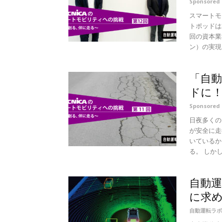
Sponsore
スマートモ
トポッドは
回の資本業
ン）の実現..
「自動
ドに！
Sponsore
日夜多くの
が安全に走
いているか
る。 しかし
自動
に求
自動運転ラボ