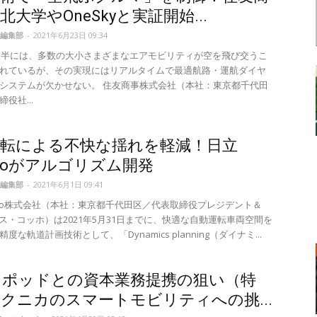
北大学やOneSkyと実証開始...
編集部
-
2021年6月23日 09:34
代後半には、多数の大小さまざまなエアモビリティが空を飛び交うこ
れているが、その実現にはリアルタイムで最適航路・運航ダイヤ
システムが欠かせない。 住友商事株式会社（本社：東京都千代田
役社...
運転による不快な揺れを軽減！日立
emoがアルゴリズム開発
編集部
-
2021年6月1日 09:41
emo株式会社（本社：東京都千代田区／代表取締役プレジデント＆
リス・コッホ）は2021年5月31日までに、快適な自動運転車両空間を
度な軌道計画技術として、「Dynamics planning（ダイナミ...
トポッドとの資本業務提携の狙い（特
クニカのスマートモビリティへの挑...