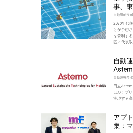
事、東
自動運転ラボ
2030年
とが予想さ
を管制する
区／代表取締
自動
Ast
自動運転ラボ
日立Ast
CEO：ブ
実現する高精
アプ
集：マ