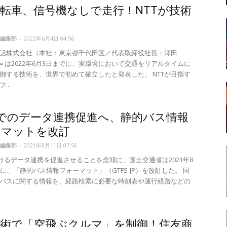
転車、信号機なしで走行！NTTが技術
編集部
-
2022年6月4日 04:56
電話株式会社（本社：東京都千代田区／代表取締役社長：澤田
T＝は2022年6月3日までに、実環境において交通をリアルタイムに
御する技術を、世界で初めて確立したと発表した。 NTTが目指す
...
Sでのデータ連携促進へ、静的バス情報
ーマットを改訂
編集部
-
2021年8月11日 07:56
おけるデータ連携を促進させることを念頭に、国土交通省は2021年8
でに、「静的バス情報フォーマット」（GTFS-JP）を改訂した。 国
バスに関する情報を、経路検索に必要な時刻表や運行経路などの
技術で「空飛ぶクルマ」を制御！住友商