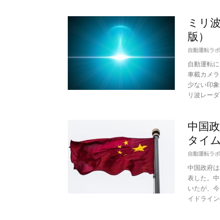
ミリ波
版）
自動運転ラボ
自動運転に
車載カメラ
少ない印象
リ波レーダー
中国
タイ
自動運転ラボ
中国政府は
表した。中
いたが、今
イドラインの