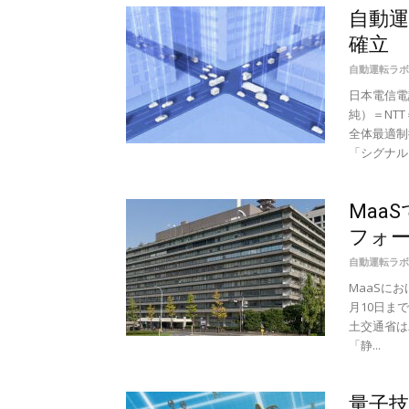
自動運
確立
自動運転ラボ
日本電信
純）＝NT
全体最適制
「シグナルフ
Maa
フォ
自動運転ラボ
MaaSに
月10日ま
土交通省は
「静...
量子