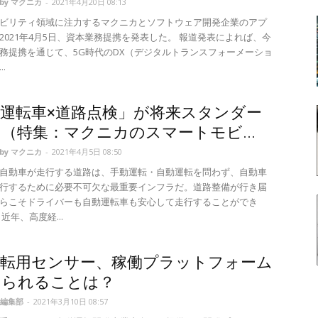
d by マクニカ
-
2021年4月20日 08:13
ビリティ領域に注力するマクニカとソフトウェア開発企業のアプ
2021年4月5日、資本業務提携を発表した。 報道発表によれば、今
務提携を通じて、5G時代のDX（デジタルトランスフォーメーショ
.
運転車×道路点検」が将来スタンダー
（特集：マクニカのスマートモビ...
d by マクニカ
-
2021年4月5日 08:50
自動車が走行する道路は、手動運転・自動運転を問わず、自動車
行するために必要不可欠な最重要インフラだ。道路整備が行き届
らこそドライバーも自動運転車も安心して走行することができ
近年、高度経...
運転用センサー、稼働プラットフォーム
められることは？
編集部
-
2021年3月10日 08:57