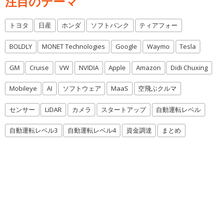
注目のテーマ
トヨタ
日産
ホンダ
ソフトバンク
ティアフォー
BOLDLY
MONET Technologies
Google
Waymo
Tesla
GM
Cruise
VW
NVIDIA
Apple
Amazon
Didi Chuxing
Mobileye
AI
ソフトウェア
MaaS
空飛ぶクルマ
センサー
LiDAR
カメラ
スタートアップ
自動運転レベル
自動運転レベル3
自動運転レベル4
資金調達
まとめ