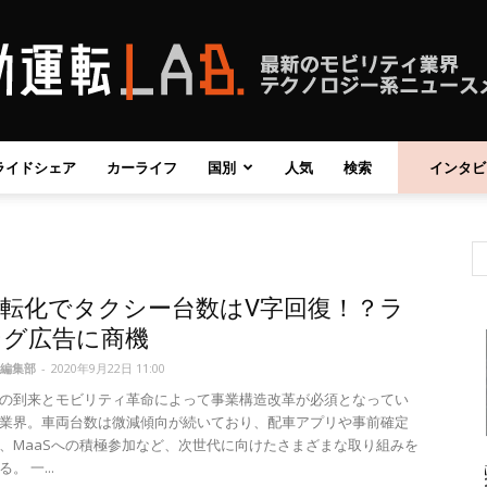
ライドシェア
カーライフ
国別
人気
検索
インタビ
自
転化でタクシー台数はV字回復！？ラ
動
ング広告に商機
編集部
-
2020年9月22日 11:00
の到来とモビリティ革命によって事業構造改革が必須となってい
業界。車両台数は微減傾向が続いており、配車アプリや事前確定
、MaaSへの積極参加など、次世代に向けたさまざまな取り組みを
運
。 一...