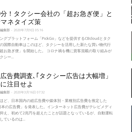
0分！タクシー会社の「超お急ぎ便」と
新マネタイズ策
転
編集部
-
2020年7月9日 05:16
ングプラットフォーム「PickGo」などを提供するCBcloudとタク
の国際自動車はこのほど、タクシーを活用した新たな買い物代行
超お急ぎ便」を開始した。 コロナ禍を機に貨客混載の取り組みが
シー...
ラ
広告費調査､｢タクシー広告は大幅増」
文に注目せよ
編集部
-
2020年3月16日 07:32
ほど、日本国内の総広告費や媒体別・業種別広告費を推定した
ボ
年 日本の広告費」を発表した。インターネット広告費がテレビメディ
抑え、初めて2兆円を超えたことが話題となっているが、自動運転
ているのは...