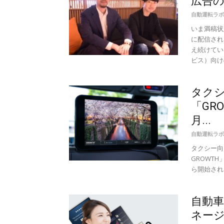
広告の
自動運転ラボ
いま満稿状
に配信され
え続けてい
ビス）向け
タク
「GR
月...
自動運転ラボ
タクシー向け
GROWTH
ら開始され
自動
ネージ