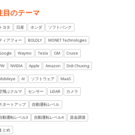
注目のテーマ
トヨタ
日産
ホンダ
ソフトバンク
ティアフォー
BOLDLY
MONET Technologies
Google
Waymo
Tesla
GM
Cruise
VW
NVIDIA
Apple
Amazon
Didi Chuxing
Mobileye
AI
ソフトウェア
MaaS
空飛ぶクルマ
センサー
LiDAR
カメラ
スタートアップ
自動運転レベル
自動運転レベル3
自動運転レベル4
資金調達
まとめ