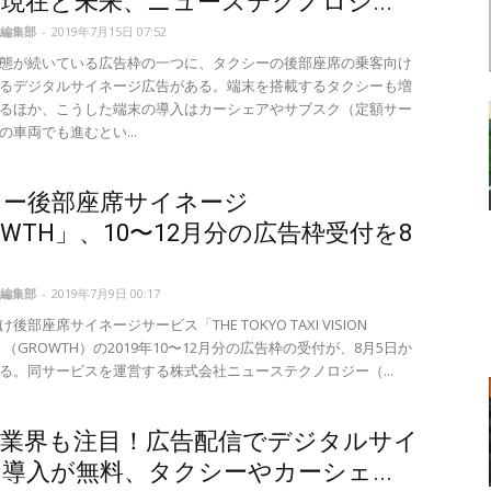
現在と未来、ニューステクノロジ...
編集部
-
2019年7月15日 07:52
態が続いている広告枠の一つに、タクシーの後部座席の乗客向け
るデジタルサイネージ広告がある。端末を搭載するタクシーも増
るほか、こうした端末の導入はカーシェアやサブスク（定額サー
の車両でも進むとい...
シー後部座席サイネージ
OWTH」、10〜12月分の広告枠受付を8
編集部
-
2019年7月9日 00:17
後部座席サイネージサービス「THE TOKYO TAXI VISION
」（GROWTH）の2019年10〜12月分の広告枠の受付が、8月5日か
る。同サービスを運営する株式会社ニューステクノロジー（...
車業界も注目！広告配信でデジタルサイ
導入が無料、タクシーやカーシェ...