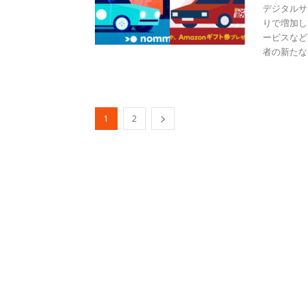
デジタルサ
りで増加し
ービスなど
者の新たな収
1
2