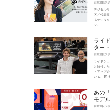
自動運転ラボ
デジタルサ
区／代表取
るデジタル
ン...
ライ
タートア
自動運転ラボ
ライドシェ
と紐付いた
トアップ企
いる。 同社は
あの
モデル
自動運転ラボ