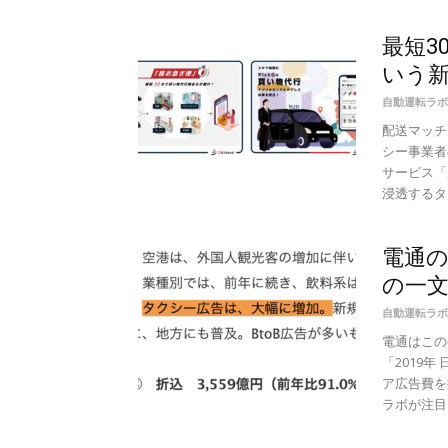
最短3
いう
自動運転ラボ
配送マッチ
シー事業者
サービス「
浸透するタク
電通の
の一
自動運転ラボ
電通はこの
「2019
ア広告費を
ラボが注目し