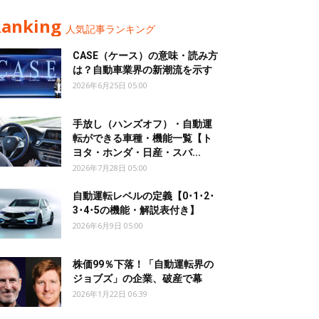
Ranking
人気記事ランキング
CASE（ケース）の意味・読み方
は？自動車業界の新潮流を示す
2026年6月25日 05:00
手放し（ハンズオフ）・自動運
転ができる車種・機能一覧【ト
ヨタ・ホンダ・日産・スバ...
2026年7月28日 05:00
自動運転レベルの定義【0･1･2･
3･4･5の機能・解説表付き】
2026年6月9日 05:00
株価99％下落！「自動運転界の
ジョブズ」の企業、破産で幕
2026年1月22日 06:39