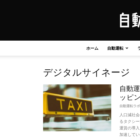
ホーム
自動運転
デジタルサイネージ
自動運
ッピ
自動運転ラボ
人口減社会
るタクシー
運賃の導入
加速している