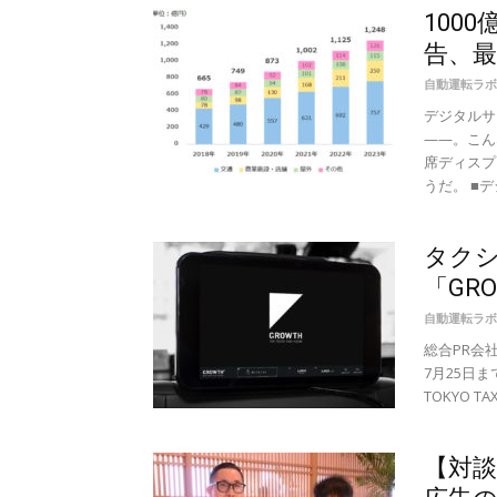
100
告、最
自動運転ラボ
デジタルサ
——。こん
席ディスプ
うだ。 ■デ
タク
「GR
自動運転ラボ
総合PR会
7月25日
TOKYO T
【対