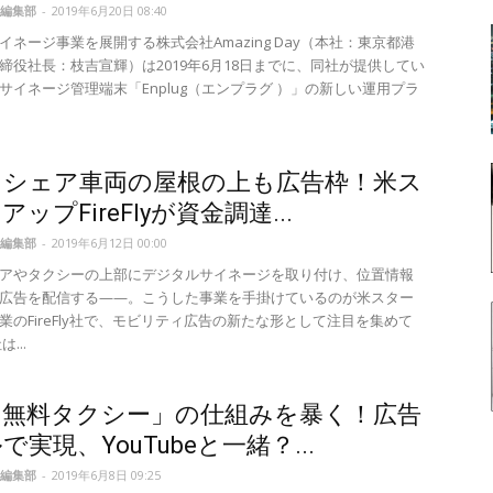
編集部
-
2019年6月20日 08:40
イネージ事業を展開する株式会社Amazing Day（本社：東京都港
締役社長：枝吉宣輝）は2019年6月18日までに、同社が提供してい
サイネージ管理端末「Enplug（エンプラグ ）」の新しい運用プラ
ドシェア車両の屋根の上も広告枠！米ス
ップFireFlyが資金調達...
編集部
-
2019年6月12日 00:00
アやタクシーの上部にデジタルサイネージを取り付け、位置情報
広告を配信する——。こうした事業を手掛けているのが米スター
業のFireFly社で、モビリティ広告の新たな形として注目を集めて
...
「無料タクシー」の仕組みを暴く！広告
で実現、YouTubeと一緒？...
編集部
-
2019年6月8日 09:25