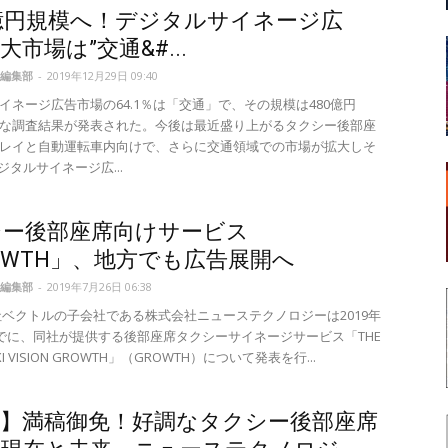
0億円規模へ！デジタルサイネージ広
大市場は”交通&#...
編集部
-
2019年12月29日 09:40
イネージ広告市場の64.1％は「交通」で、その規模は480億円
な調査結果が発表された。今後は最近盛り上がるタクシー後部座
レイと自動運転車内向けで、さらに交通領域での市場が拡大しそ
ジタルサイネージ広...
シー後部座席向けサービス
OWTH」、地方でも広告展開へ
編集部
-
2019年7月26日 06:38
社ベクトルの子会社である株式会社ニューステクノロジーは2019年
までに、同社が提供する後部座席タクシーサイネージサービス「THE
AXI VISION GROWTH」（GROWTH）について発表を行...
談】満稿御免！好調なタクシー後部座席