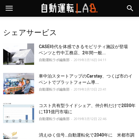
シェアサービス
CASE時代を体感できるモビリティ施設が登場
ベンツと竹中工務店、2年間一般...
自動運転ラボ編集部
-
2019年3月16日 04:11
車中泊スタートアップのCarstay、つくば市のイ
ベントでプラットフォーム導...
自動運転ラボ編集部
-
2019年3月13日 23:41
コスト共有型ライドシェア、仲介料だけで2030年
に131億円市場に
自動運転ラボ編集部
-
2019年3月12日 22:46
消えゆく信号…自動運転化で2040年に 米都市調