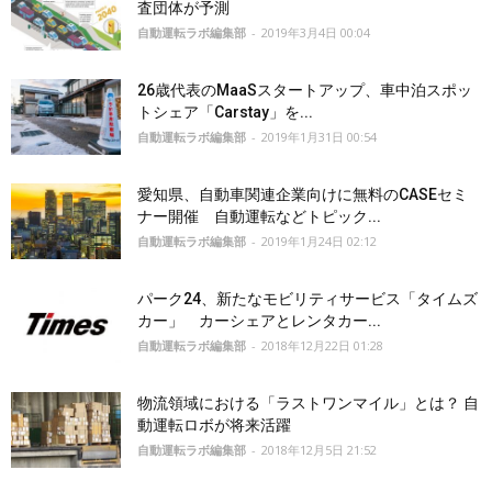
査団体が予測
自動運転ラボ編集部
-
2019年3月4日 00:04
26歳代表のMaaSスタートアップ、車中泊スポッ
トシェア「Carstay」を...
自動運転ラボ編集部
-
2019年1月31日 00:54
愛知県、自動車関連企業向けに無料のCASEセミ
ナー開催 自動運転などトピック...
自動運転ラボ編集部
-
2019年1月24日 02:12
パーク24、新たなモビリティサービス「タイムズ
カー」 カーシェアとレンタカー...
自動運転ラボ編集部
-
2018年12月22日 01:28
物流領域における「ラストワンマイル」とは？ 自
動運転ロボが将来活躍
自動運転ラボ編集部
-
2018年12月5日 21:52