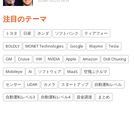
2026年1月22日 06:39
注目のテーマ
トヨタ
日産
ホンダ
ソフトバンク
ティアフォー
BOLDLY
MONET Technologies
Google
Waymo
Tesla
GM
Cruise
VW
NVIDIA
Apple
Amazon
Didi Chuxing
Mobileye
AI
ソフトウェア
MaaS
空飛ぶクルマ
センサー
LiDAR
カメラ
スタートアップ
自動運転レベル
自動運転レベル3
自動運転レベル4
資金調達
まとめ