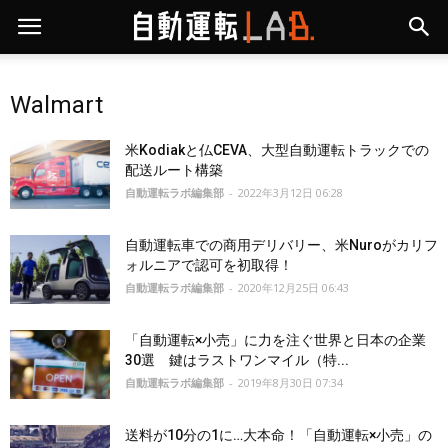
Walmart
米Kodiakと仏CEVA、大型自動運転トラックでの
配送ルート構築
自動運転ラボ編集部
-
2022年3月12日 06:28
自動運転車での商用デリバリー、米Nuroがカリフ
ォルニアで認可を初取得！
自動運転ラボ編集部
-
2020年12月25日 06:43
「自動運転×小売」に力を注ぐ世界と日本の企業
30選 鍵はラストワンマイル（特...
自動運転ラボ編集部
-
2019年8月30日 07:34
送料が10分の1に…大本命！「自動運転×小売」の