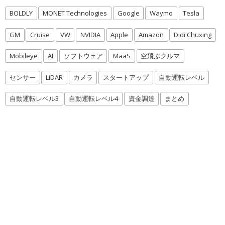
BOLDLY
MONET Technologies
Google
Waymo
Tesla
GM
Cruise
VW
NVIDIA
Apple
Amazon
Didi Chuxing
Mobileye
AI
ソフトウェア
MaaS
空飛ぶクルマ
センサー
LiDAR
カメラ
スタートアップ
自動運転レベル
自動運転レベル3
自動運転レベル4
資金調達
まとめ