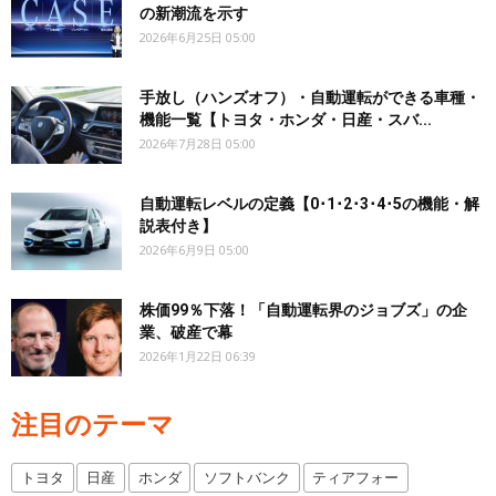
の新潮流を示す
2026年6月25日 05:00
手放し（ハンズオフ）・自動運転ができる車種・
機能一覧【トヨタ・ホンダ・日産・スバ...
2026年7月28日 05:00
自動運転レベルの定義【0･1･2･3･4･5の機能・解
説表付き】
2026年6月9日 05:00
株価99％下落！「自動運転界のジョブズ」の企
業、破産で幕
2026年1月22日 06:39
注目のテーマ
トヨタ
日産
ホンダ
ソフトバンク
ティアフォー