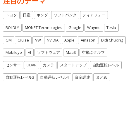
注目のテーマ
トヨタ
日産
ホンダ
ソフトバンク
ティアフォー
BOLDLY
MONET Technologies
Google
Waymo
Tesla
GM
Cruise
VW
NVIDIA
Apple
Amazon
Didi Chuxing
Mobileye
AI
ソフトウェア
MaaS
空飛ぶクルマ
センサー
LiDAR
カメラ
スタートアップ
自動運転レベル
自動運転レベル3
自動運転レベル4
資金調達
まとめ