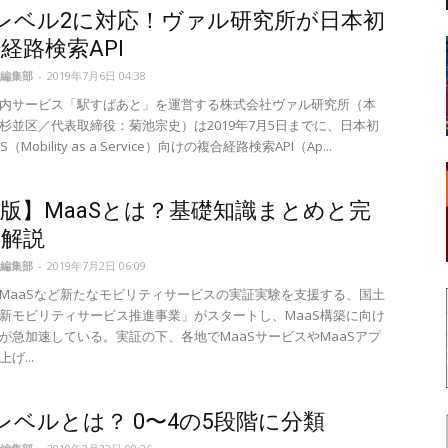
Sレベル2に対応！ヴァル研究所が日本初
経路検索API
編集部
-
2019年7月6日 04:38
内サービス「駅すぱあと」を運営する株式会社ヴァル研究所（本
杉並区／代表取締役：菊池宗史）は2019年7月5日までに、日本初
（Mobility as a Service）向けの複合経路検索API（Ap...
版】MaaSとは？基礎知識まとめと完
を解説
編集部
-
2019年7月2日 06:09
MaaSなど新たなモビリティサービスの実証実験を支援する、国土
新モビリティサービス推進事業」がスタートし、MaaS構築に向け
が急加速している。実証の下、各地でMaaSサービスやMaaSアプ
げ...
Sレベルとは？ 0〜4の5段階に分類