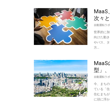
Maa
次々と
自動運転ラボ
世界的に加速
向けた動き
やバス、タ
方...
Maa
型」
自動運転ラボ
今、まちの
ている「住
住むまちが
に頭に浮かぶ