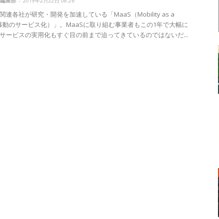
編集部
-
2019年2月22日 08:26
連各社が研究・開発を加速している「MaaS（Mobility as a
ce／移動のサービス化）」。MaaSに取り組む事業者もこの1年で大幅に
サービスの実用化もすぐ目の前まで迫ってきているのではないだ...