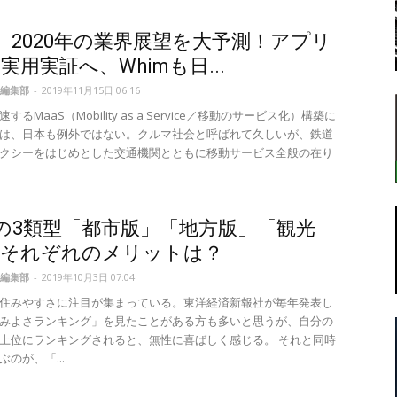
S、2020年の業界展望を大予測！アプリ
実用実証へ、Whimも日...
転
編集部
-
2019年11月15日 06:16
するMaaS（Mobility as a Service／移動のサービス化）構築に
は、日本も例外ではない。クルマ社会と呼ばれて久しいが、鉄道
クシーをはじめとした交通機関とともに移動サービス全般の在り
ラ
Sの3類型「都市版」「地方版」「観光
、それぞれのメリットは？
編集部
-
2019年10月3日 07:04
住みやすさに注目が集まっている。東洋経済新報社が毎年発表し
ボ
みよさランキング」を見たことがある方も多いと思うが、自分の
上位にランキングされると、無性に喜ばしく感じる。 それと同時
のが、「...