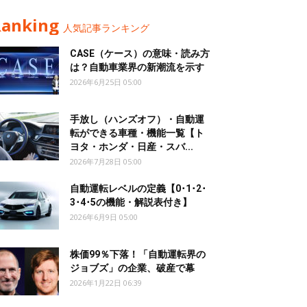
Ranking
人気記事ランキング
CASE（ケース）の意味・読み方
は？自動車業界の新潮流を示す
2026年6月25日 05:00
手放し（ハンズオフ）・自動運
転ができる車種・機能一覧【ト
ヨタ・ホンダ・日産・スバ...
2026年7月28日 05:00
自動運転レベルの定義【0･1･2･
3･4･5の機能・解説表付き】
2026年6月9日 05:00
株価99％下落！「自動運転界の
ジョブズ」の企業、破産で幕
2026年1月22日 06:39