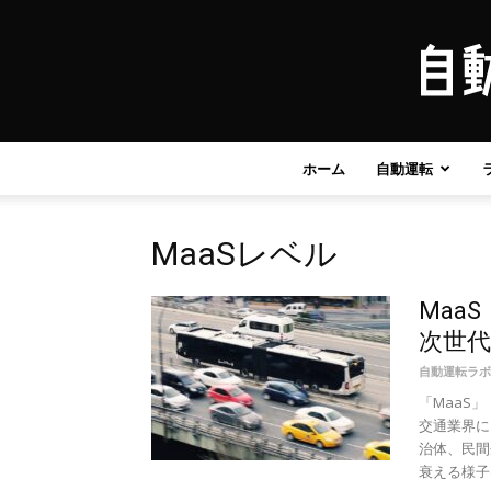
ホーム
自動運転
MaaSレベル
Maa
次世
自動運転ラボ
「MaaS
交通業界に
治体、民間
衰える様子は