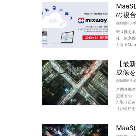
Maa
の複合
自動運転ラボ
乗り換え案
社：東京都
となるMaaS
【最新
成像
自動運転ラボ
全国各地の
交通省の「
た取り組み
リが産声を上
Maa