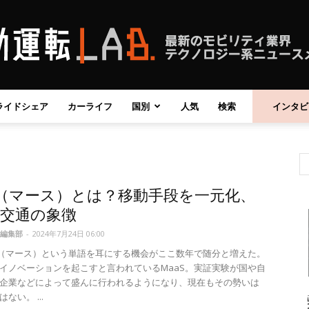
ライドシェア
カーライフ
国別
人気
検索
インタビ
自
S（マース）とは？移動手段を一元化、
動
代交通の象徴
編集部
-
2024年7月24日 06:00
」（マース）という単語を耳にする機会がここ数年で随分と増えた。
イノベーションを起こすと言われているMaaS。実証実験が国や自
企業などによって盛んに行われるようになり、現在もその勢いは
運
ない。 ...