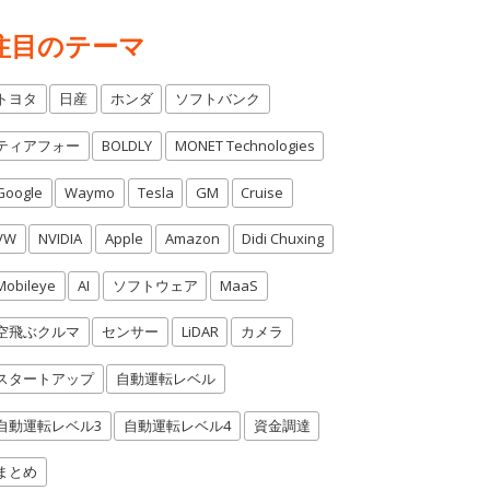
注目のテーマ
トヨタ
日産
ホンダ
ソフトバンク
ティアフォー
BOLDLY
MONET Technologies
Google
Waymo
Tesla
GM
Cruise
VW
NVIDIA
Apple
Amazon
Didi Chuxing
Mobileye
AI
ソフトウェア
MaaS
空飛ぶクルマ
センサー
LiDAR
カメラ
スタートアップ
自動運転レベル
自動運転レベル3
自動運転レベル4
資金調達
まとめ