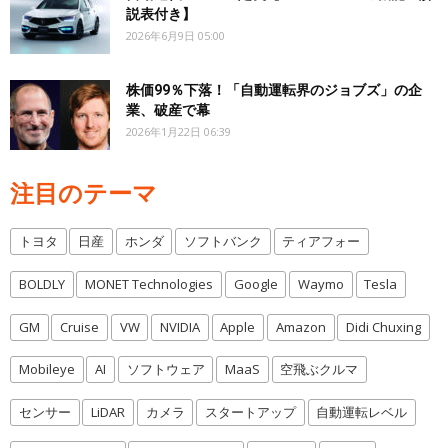
説表付き】
2026年6月9日 05:00
株価99％下落！「自動運転界のジョブズ」の企
業、破産で幕
2026年1月22日 06:39
注目のテーマ
トヨタ
日産
ホンダ
ソフトバンク
ティアフォー
BOLDLY
MONET Technologies
Google
Waymo
Tesla
GM
Cruise
VW
NVIDIA
Apple
Amazon
Didi Chuxing
Mobileye
AI
ソフトウェア
MaaS
空飛ぶクルマ
センサー
LiDAR
カメラ
スタートアップ
自動運転レベル