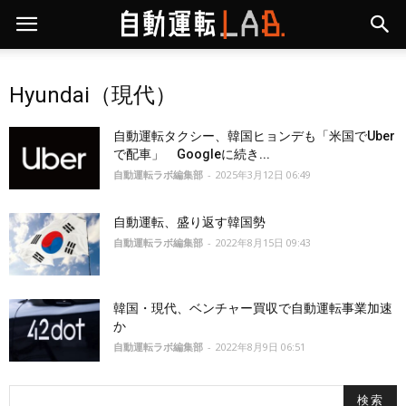
Hyundai（現代）
自動運転タクシー、韓国ヒョンデも「米国でUber
で配車」 Googleに続き...
自動運転ラボ編集部
-
2025年3月12日 06:49
自動運転、盛り返す韓国勢
自動運転ラボ編集部
-
2022年8月15日 09:43
韓国・現代、ベンチャー買収で自動運転事業加速
か
自動運転ラボ編集部
-
2022年8月9日 06:51