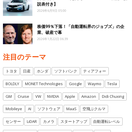
説表付き】
2026年6月9日 05:00
株価99％下落！「自動運転界のジョブズ」の企
業、破産で幕
2026年1月22日 06:39
注目のテーマ
トヨタ
日産
ホンダ
ソフトバンク
ティアフォー
BOLDLY
MONET Technologies
Google
Waymo
Tesla
GM
Cruise
VW
NVIDIA
Apple
Amazon
Didi Chuxing
Mobileye
AI
ソフトウェア
MaaS
空飛ぶクルマ
センサー
LiDAR
カメラ
スタートアップ
自動運転レベル