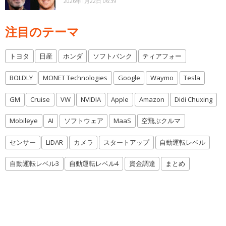
2026年1月22日 06:39
注目のテーマ
トヨタ
日産
ホンダ
ソフトバンク
ティアフォー
BOLDLY
MONET Technologies
Google
Waymo
Tesla
GM
Cruise
VW
NVIDIA
Apple
Amazon
Didi Chuxing
Mobileye
AI
ソフトウェア
MaaS
空飛ぶクルマ
センサー
LiDAR
カメラ
スタートアップ
自動運転レベル
自動運転レベル3
自動運転レベル4
資金調達
まとめ