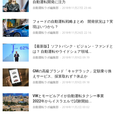
自動運転開発に注力
自動運転ラボ編集部
-
2018年11月27日 23:46
フォードの自動運転戦略まとめ 開発状況は？実
現はいつから？
自動運転ラボ編集部
-
2018年11月26日 22:16
【最新版】ソフトバンク・ビジョン・ファンドと
は？ 自動運転やライドシェア領域...
自動運転ラボ編集部
-
2018年11月9日 09:19
GMの高級ブランド「キャデラック」定額乗り換
えサービス、採算取れず？休止か
自動運転ラボ編集部
-
2018年11月9日 09:18
VWとモービルアイが自動運転タクシー事業
2022年からイスラエルで試験開始...
自動運転ラボ編集部
-
2018年11月2日 00:02