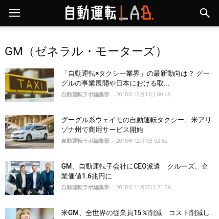
GM（ゼネラル・モーターズ）
「自動運転×タクシー業界」の最新動向は？ グー
グルの事業展開や日本における取...
自動運転ラボ編集部
-
2018年12月11日 00:48
グーグル系ウェイモの自動運転タクシー、米アリ
ゾナ州で商用サービス開始
自動運転ラボ編集部
-
2018年12月7日 02:52
GM、自動運転子会社にCEO派遣 クルーズ、企
業価値1.6兆円に
自動運転ラボ編集部
-
2018年11月30日 21:36
米GM、全世界の従業員15％削減 コスト削減し