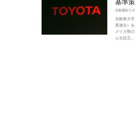
基準
自動運転ラボ
自動車大手
業連合）を
メリカ勢の
ムを設立...