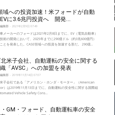
E領域への投資加速！米フォードが自動
EVに3.6兆円投資へ 開発...
転
編集部
-
2021年2月9日 07:49
車メーカーのフォードは2021年2月8日までに、EV（電気自動車）
技術の開発において、2025年までに290億ドル（約3兆600億円）
とを発表した。CASE領域への投資を加速する形だ。 290億...
ラ
ダ北米子会社、自動運転の安全に関する
織「AVSC」への加盟を発表
編集部
-
2019年11月14日 07:07
米子会社である「アメリカン・ホンダ・モーター」（American
Motor）は2019年11月13日までに、自動運転の安全性に関する国際組
ボ
omated Vehicle Safety Cons...
・GM・フォード、自動運転車の安全