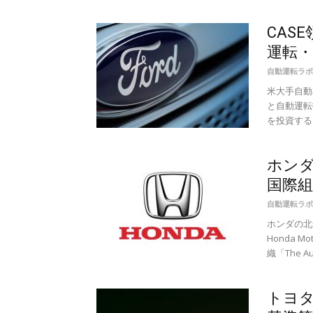
CAS
運転・
自動運転ラボ
米大手自動
と自動運転
を投資するこ
ホン
国際組
自動運転ラボ
ホンダの北
Honda 
織「The Aut
トヨタ