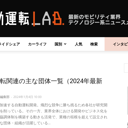
ライドシェア
カーライフ
国別
人気
検索
インタビ
自
転関連の主な団体一覧（2024年最新
動
編集部
-
2024年1月4日 10:00
加速する自動運転開発。熾烈な競争に勝ち残るため各社が研究開
を削っている。その一方、業界全体における開発やビジネス化を
協調体制を構築する動きも活発で、業種の垣根を超えて設立され
運
な団体・組織が活躍している...