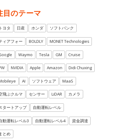
注目のテーマ
トヨタ
日産
ホンダ
ソフトバンク
ティアフォー
BOLDLY
MONET Technologies
Google
Waymo
Tesla
GM
Cruise
VW
NVIDIA
Apple
Amazon
Didi Chuxing
Mobileye
AI
ソフトウェア
MaaS
空飛ぶクルマ
センサー
LiDAR
カメラ
スタートアップ
自動運転レベル
自動運転レベル3
自動運転レベル4
資金調達
まとめ