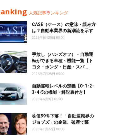
Ranking
人気記事ランキング
CASE（ケース）の意味・読み方
は？自動車業界の新潮流を示す
2026年6月25日 05:00
手放し（ハンズオフ）・自動運
転ができる車種・機能一覧【ト
ヨタ・ホンダ・日産・スバ...
2026年7月28日 05:00
自動運転レベルの定義【0･1･2･
3･4･5の機能・解説表付き】
2026年6月9日 05:00
株価99％下落！「自動運転界の
ジョブズ」の企業、破産で幕
2026年1月22日 06:39