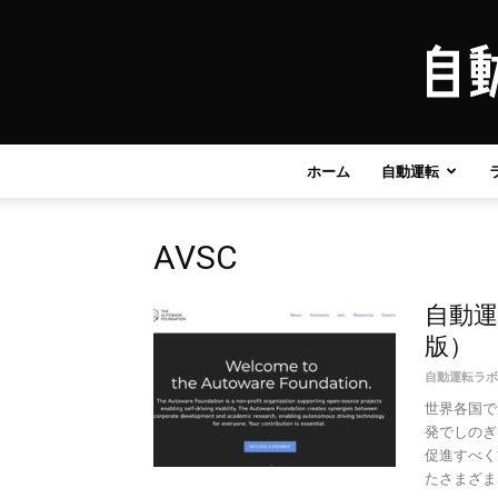
ホーム
自動運転
AVSC
自動運
版）
自動運転ラボ
世界各国で
発でしのぎ
促進すべく
たさまざま