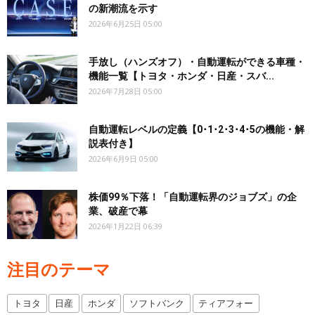
の新潮流を示す
2026年6月25日 05:00
手放し（ハンズオフ）・自動運転ができる車種・
機能一覧【トヨタ・ホンダ・日産・スバ...
2026年7月28日 05:00
自動運転レベルの定義【0･1･2･3･4･5の機能・解
説表付き】
2026年6月9日 05:00
株価99％下落！「自動運転界のジョブズ」の企
業、破産で幕
2026年1月22日 06:39
注目のテーマ
トヨタ
日産
ホンダ
ソフトバンク
ティアフォー