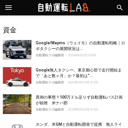
資金
Google/Waymo（ウェイモ）の自動運転戦略｜ロ
ボタクシーの展開状況は...
自動運転ラボ編集部
-
2026年8月5日 05:00
Google無人タクシー、東京都心部で走行開始ま
で「あと数ヶ月」か？最初は“...
自動運転ラボ編集部
-
2026年4月13日 07:00
異例の事態？100万ドル足りず自動運転バス計画
が頓挫 米ナパ郡
自動運転ラボ編集部
-
2019年8月22日 07:09
ホンダ、米GMと自動運転開発で提携 無人ライ