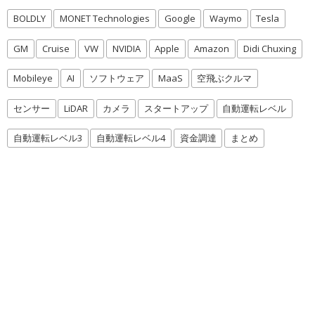
BOLDLY
MONET Technologies
Google
Waymo
Tesla
GM
Cruise
VW
NVIDIA
Apple
Amazon
Didi Chuxing
Mobileye
AI
ソフトウェア
MaaS
空飛ぶクルマ
センサー
LiDAR
カメラ
スタートアップ
自動運転レベル
自動運転レベル3
自動運転レベル4
資金調達
まとめ