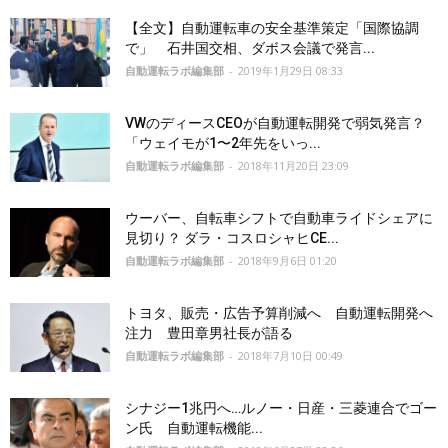
【全文】自動運転車の安全基準策定「国際協調
で」 石井国交相、ダボス会議で発言...
自動運転ラボ編集部
-
2019年1月29日 08:33
VWのディースCEOが自動運転開発で弱気発言？
「ウェイモが1〜2年先をいっ...
自動運転ラボ編集部
-
2018年11月20日 23:09
ウーバー、自転車シフトで自動車ライドシェアに
見切り？ ダラ・コスロシャヒCE...
自動運転ラボ編集部
-
2018年9月6日 01:20
トヨタ、販売・広告予算削減へ 自動運転開発へ
注力 豊田章男社長が語る
自動運転ラボ編集部
-
2018年7月10日 00:49
シナジー1兆円へ…ルノー・日産・三菱連合でゴー
ン氏 自動運転機能...