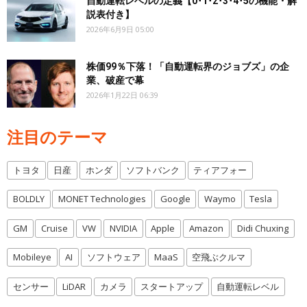
自動運転レベルの定義【0･1･2･3･4･5の機能・解
説表付き】
2026年6月9日 05:00
株価99％下落！「自動運転界のジョブズ」の企
業、破産で幕
2026年1月22日 06:39
注目のテーマ
トヨタ
日産
ホンダ
ソフトバンク
ティアフォー
BOLDLY
MONET Technologies
Google
Waymo
Tesla
GM
Cruise
VW
NVIDIA
Apple
Amazon
Didi Chuxing
Mobileye
AI
ソフトウェア
MaaS
空飛ぶクルマ
センサー
LiDAR
カメラ
スタートアップ
自動運転レベル