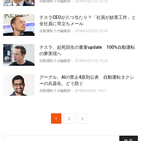
自動運転ラボ編集部
-
2018年6月27日 23:36
テスラCEOが八つ当たり？「社員が妨害工作」と
全社員に苛立ちメール
自動運転ラボ編集部
-
2018年6月22日 23:00
テスラ、起死回生の重要update 100%自動運転
の夢実現へ
自動運転ラボ編集部
-
2018年6月11日 15:36
グーグル、AIの禁止4原則公表 自動運転タクシ
ーの兵器化、どう防ぐ
自動運転ラボ編集部
-
2018年6月8日 14:27
1
2