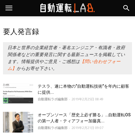
要人発言録
日本と世界の企業経営者・著名エンジニア・有識者・政府
関係者などの重要発言に関する最新ニュースを掲載してい
ます。情報提供やご意見・ご感想は
【問い合わせフォー
ム】
からお寄せ下さい。
テスラ、遂に本物の”自動運転技術”を年内に顧客
に提供...
自動運転ラボ編集部
-
2019年2月25日 08:49
オープンソース「歴史上必ず勝る」…自動運転OS
の第一人者・ティアフォー加藤真...
自動運転ラボ編集部
-
2019年2月21日 09:07