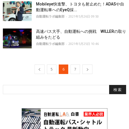
Mobileye快進撃、トヨタも射止めた！ADASや自
動運転車へのEyeQ採...
自動運転ラボ編集部
-
2021年5月26日 09:50
高速バス大手、自動運転への挑戦 WILLERの取り
組みをたどる
自動運転ラボ編集部
-
2021年5月25日 10:46
5
6
7