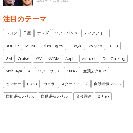
2026年1月22日 06:39
注目のテーマ
トヨタ
日産
ホンダ
ソフトバンク
ティアフォー
BOLDLY
MONET Technologies
Google
Waymo
Tesla
GM
Cruise
VW
NVIDIA
Apple
Amazon
Didi Chuxing
Mobileye
AI
ソフトウェア
MaaS
空飛ぶクルマ
センサー
LiDAR
カメラ
スタートアップ
自動運転レベル
自動運転レベル3
自動運転レベル4
資金調達
まとめ