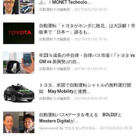
ぶ」！MONET Technolo...
自動運転ラボ編集部
-
2021年8月23日 09:35
自動運転「トヨタがホンダに敗北」は大誤解！市
販車で「日本一」譲るも…
自動運転ラボ編集部
-
2021年8月17日 10:45
年23％成長の半自律・自律バス市場！｢トヨタ vs
GM vs 新興勢｣の自...
自動運転ラボ編集部
-
2021年7月16日 09:21
トヨタ、米国で自動運転シャトルの無料運行開
始 May Mobilityと連携...
自動運転ラボ編集部
-
2021年6月30日 09:55
自動運転バス×データを考える BOLDLYと
Western Digitalが...
Sponsored by ウエスタンデジタル
-
2021年6月28日 08:59