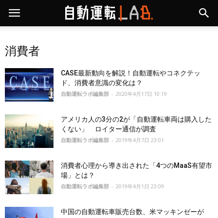
消費者
CASE最新動向を解説！自動運転やコネクテッ
ド、消費者意識の変化は？
自動運転ラボ編集部
-
2020年4月17日 10:19
アメリカ人の3分の2が「自動運転車両は購入した
くない」 ロイター通信が調査
自動運転ラボ編集部
-
2019年4月7日 23:01
消費者心理から導き出された「4つのMaaS有望市
場」とは？
自動運転ラボ編集部
-
2019年4月1日 23:09
中国の自動運転車販売台数、米マッキンゼーが