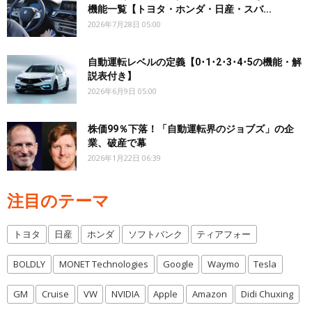
機能一覧【トヨタ・ホンダ・日産・スバ...
2026年7月28日 05:00
自動運転レベルの定義【0･1･2･3･4･5の機能・解
説表付き】
2026年6月9日 05:00
株価99％下落！「自動運転界のジョブズ」の企
業、破産で幕
2026年1月22日 06:39
注目のテーマ
トヨタ
日産
ホンダ
ソフトバンク
ティアフォー
BOLDLY
MONET Technologies
Google
Waymo
Tesla
GM
Cruise
VW
NVIDIA
Apple
Amazon
Didi Chuxing