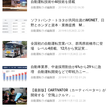
自動運転技術やAI技術を搭載
自動運転ラボ編集部
-
2019年5月21日 06:30
ソフトバンク・トヨタが共同出資のMONET、日
野とホンダと資本・業務提携 M...
自動運転ラボ編集部
-
2019年3月28日 22:39
全国初の自動運転営業バス、群馬県前橋市に登
場 レベル4搭載、12月から実証実...
自動運転ラボ編集部
-
2018年11月28日 22:49
自動車業界、中途採用割合が6%から29％に急
増 自動運転開発などで即戦力ニー...
自動運転ラボ編集部
-
2018年11月17日 01:26
【最新版】CARTIVATOR（カーティベーター）が
開発する「空飛ぶクルマ」...
自動運転ラボ編集部
-
2018年11月11日 22:28