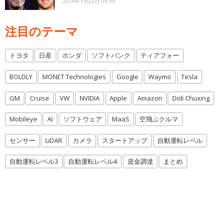
2026年1月22日 06:39
注目のテーマ
トヨタ
日産
ホンダ
ソフトバンク
ティアフォー
BOLDLY
MONET Technologies
Google
Waymo
Tesla
GM
Cruise
VW
NVIDIA
Apple
Amazon
Didi Chuxing
Mobileye
AI
ソフトウェア
MaaS
空飛ぶクルマ
センサー
LiDAR
カメラ
スタートアップ
自動運転レベル
自動運転レベル3
自動運転レベル4
資金調達
まとめ