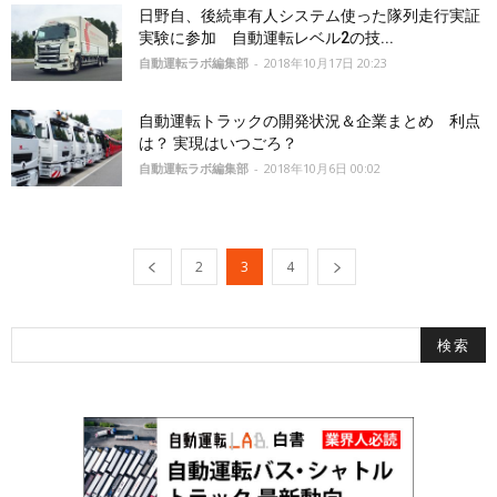
日野自、後続車有人システム使った隊列走行実証
実験に参加 自動運転レベル2の技...
自動運転ラボ編集部
-
2018年10月17日 20:23
自動運転トラックの開発状況＆企業まとめ 利点
は？ 実現はいつごろ？
自動運転ラボ編集部
-
2018年10月6日 00:02
2
3
4