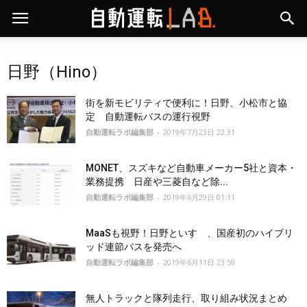
日野（Hino）
街を新モビリティで便利に！日野、小松市と協
定 自動運転バスの運行視野
自動運転ラボ編集部
-
2019年7月23日 22:31
MONET、スズキなど自動車メーカー5社と資本・
業務提携 日産や三菱自など除...
自動運転ラボ編集部
-
2019年6月29日 01:11
MaaSも視野！日野といすゞ、国産初のハイブリ
ッド連節バスを発売へ
自動運転ラボ編集部
-
2019年6月11日 23:59
無人トラックと隊列走行、取り組み状況まとめ