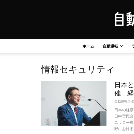
ホーム
自動運転
情報セキュリティ
日本
催 
自動運転ラボ
日本の経済
日中官民合
ニッコー東
野における「