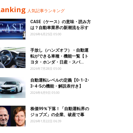
Ranking
人気記事ランキング
CASE（ケース）の意味・読み方
は？自動車業界の新潮流を示す
2026年6月25日 05:00
手放し（ハンズオフ）・自動運
転ができる車種・機能一覧【ト
ヨタ・ホンダ・日産・スバ...
2026年7月28日 05:00
自動運転レベルの定義【0･1･2･
3･4･5の機能・解説表付き】
2026年6月9日 05:00
株価99％下落！「自動運転界の
ジョブズ」の企業、破産で幕
2026年1月22日 06:39