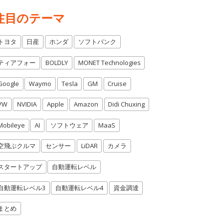
注目のテーマ
トヨタ
日産
ホンダ
ソフトバンク
ティアフォー
BOLDLY
MONET Technologies
Google
Waymo
Tesla
GM
Cruise
VW
NVIDIA
Apple
Amazon
Didi Chuxing
Mobileye
AI
ソフトウェア
MaaS
空飛ぶクルマ
センサー
LiDAR
カメラ
スタートアップ
自動運転レベル
自動運転レベル3
自動運転レベル4
資金調達
まとめ