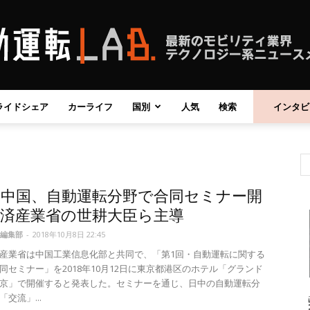
ライドシェア
カーライフ
国別
人気
検索
インタビ
自
と中国、自動運転分野で合同セミナー開
動
経済産業省の世耕大臣ら主導
編集部
-
2018年10月8日 22:45
産業省は中国工業信息化部と共同で、「第1回・自動運転に関する
同セミナー」を2018年10月12日に東京都港区のホテル「グランド
京」で開催すると発表した。セミナーを通じ、日中の自動運転分
運
交流」...