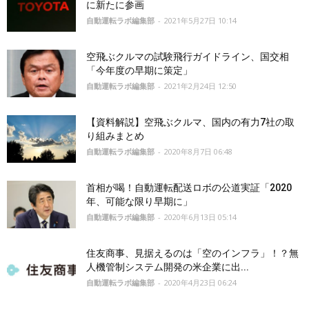
に新たに参画
自動運転ラボ編集部
-
2021年5月27日 10:14
空飛ぶクルマの試験飛行ガイドライン、国交相
「今年度の早期に策定」
自動運転ラボ編集部
-
2021年2月24日 12:50
【資料解説】空飛ぶクルマ、国内の有力7社の取
り組みまとめ
自動運転ラボ編集部
-
2020年8月7日 06:48
首相が喝！自動運転配送ロボの公道実証「2020
年、可能な限り早期に」
自動運転ラボ編集部
-
2020年6月13日 05:14
住友商事、見据えるのは「空のインフラ」！？無
人機管制システム開発の米企業に出...
自動運転ラボ編集部
-
2020年4月23日 06:24