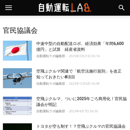
官民協議会
中速中型の自動配送ロボ、経済効果「年間6,600
億円」と試算 経産省資料
自動運転ラボ編集部
-
2025年3月21日 06:14
空飛ぶクルマ関連で「航空法施行規則」を改正
知っておきたい8項目
自動運転ラボ編集部
-
2023年12月6日 06:49
空飛ぶクルマ、ついに2025年ごろ商用化！官民協
議会が明記
自動運転ラボ編集部
-
2023年4月7日 06:36
トヨタが空も制す！？空飛ぶクルマの官民協議会