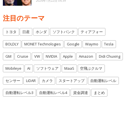
2026年1月22日 06:39
注目のテーマ
トヨタ
日産
ホンダ
ソフトバンク
ティアフォー
BOLDLY
MONET Technologies
Google
Waymo
Tesla
GM
Cruise
VW
NVIDIA
Apple
Amazon
Didi Chuxing
Mobileye
AI
ソフトウェア
MaaS
空飛ぶクルマ
センサー
LiDAR
カメラ
スタートアップ
自動運転レベル
自動運転レベル3
自動運転レベル4
資金調達
まとめ