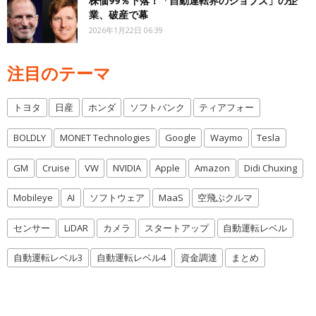
株価99％下落！「自動運転界のジョブズ」の企
業、破産で幕
2026年1月22日 06:39
注目のテーマ
トヨタ
日産
ホンダ
ソフトバンク
ティアフォー
BOLDLY
MONET Technologies
Google
Waymo
Tesla
GM
Cruise
VW
NVIDIA
Apple
Amazon
Didi Chuxing
Mobileye
AI
ソフトウェア
MaaS
空飛ぶクルマ
センサー
LiDAR
カメラ
スタートアップ
自動運転レベル
自動運転レベル3
自動運転レベル4
資金調達
まとめ