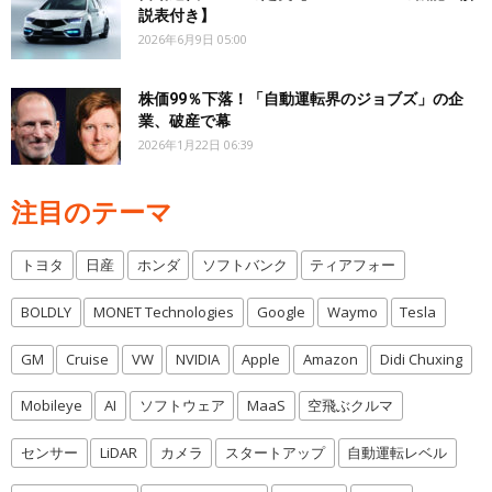
説表付き】
2026年6月9日 05:00
株価99％下落！「自動運転界のジョブズ」の企
業、破産で幕
2026年1月22日 06:39
注目のテーマ
トヨタ
日産
ホンダ
ソフトバンク
ティアフォー
BOLDLY
MONET Technologies
Google
Waymo
Tesla
GM
Cruise
VW
NVIDIA
Apple
Amazon
Didi Chuxing
Mobileye
AI
ソフトウェア
MaaS
空飛ぶクルマ
センサー
LiDAR
カメラ
スタートアップ
自動運転レベル