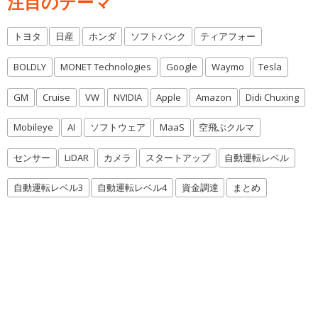
注目のテーマ
トヨタ
日産
ホンダ
ソフトバンク
ティアフォー
BOLDLY
MONET Technologies
Google
Waymo
Tesla
GM
Cruise
VW
NVIDIA
Apple
Amazon
Didi Chuxing
Mobileye
AI
ソフトウェア
MaaS
空飛ぶクルマ
センサー
LiDAR
カメラ
スタートアップ
自動運転レベル
自動運転レベル3
自動運転レベル4
資金調達
まとめ