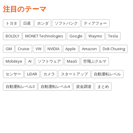
注目のテーマ
トヨタ
日産
ホンダ
ソフトバンク
ティアフォー
BOLDLY
MONET Technologies
Google
Waymo
Tesla
GM
Cruise
VW
NVIDIA
Apple
Amazon
Didi Chuxing
Mobileye
AI
ソフトウェア
MaaS
空飛ぶクルマ
センサー
LiDAR
カメラ
スタートアップ
自動運転レベル
自動運転レベル3
自動運転レベル4
資金調達
まとめ