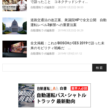
で語ったこと コネクテッドシティ...
自動運転ラボ編集部
-
2020年1月23日 08:00
道路交通法の改正案、衆議院HPで全文公開 自動
運転レベル3解禁への重要法案
自動運転ラボ編集部
-
2019年3月23日 00:29
全文掲載：これがBOSCHがCES 2019で語った未
来のモビリティ戦略だ ...
自動運転ラボ編集部
-
2019年1月9日 01:12