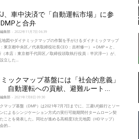
FJ、車中決済で「自動運転市場」に参
DMPと合弁
転
編集部
-
2022年11月7日 06:39
元地図やダイナミックマップの作製を手がけるダイナミックマップ
：東京都中央区／代表取締役社長CEO：吉村修一）＝DMP＝と、
銀行（本店：東京都千代田区／取締役頭取執行役員：半沢淳一）が、
立した...
ラ
ナミックマップ基盤には「社会的意義」
 自動運転への貢献、避難ルート...
編集部
-
2021年7月8日 09:30
クマップ基盤（DMP）は2021年7月7日までに、三菱UFJ銀行とソー
ボ
ンによるシンジケーション方式の実行可能期間付タームローン契
たことを発表した。同社が進める高精度3次元地図（HDマップ）
的...