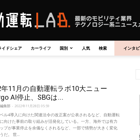
ライドシェア
カーライフ
国別
人気
検索
インタビ
自
22年11月の自動運転ラボ10大ニュー
動
go AI停止、SBGは...
編集部
-
2022年11月28日 05:59
ベル4導入に向けた関連法令の改正案が公表されるなど、自動運転
に向けた事前の取り組みが活発化している。一方、海外では有力
ップが事業停止を余儀なくされるなど、一部で情勢が大きく変化
運
だ。 世...