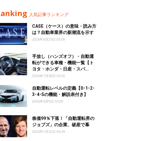
Ranking
人気記事ランキング
CASE（ケース）の意味・読み方
は？自動車業界の新潮流を示す
2026年6月25日 05:00
手放し（ハンズオフ）・自動運
転ができる車種・機能一覧【ト
ヨタ・ホンダ・日産・スバ...
2026年7月28日 05:00
自動運転レベルの定義【0･1･2･
3･4･5の機能・解説表付き】
2026年6月9日 05:00
株価99％下落！「自動運転界の
ジョブズ」の企業、破産で幕
2026年1月22日 06:39