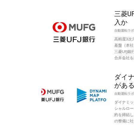
三菱U
入か 
自動運転ラボ
高精度3次
基盤（本社
三菱UFJ
合弁会社を設
ダイ
がある
自動運転ラボ
ダイナミッ
シャルロー
約を締結し
の整備に社会