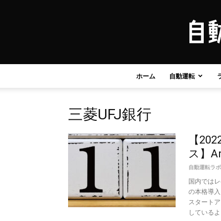
ホーム
自動運転
三菱UFJ銀行
【20
ス】Ar
自動運転ラボ
国内ではレ
の本格導入
スタートア
しているよう