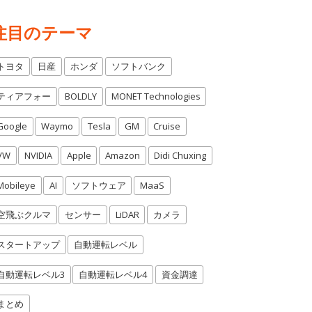
注目のテーマ
トヨタ
日産
ホンダ
ソフトバンク
ティアフォー
BOLDLY
MONET Technologies
Google
Waymo
Tesla
GM
Cruise
VW
NVIDIA
Apple
Amazon
Didi Chuxing
Mobileye
AI
ソフトウェア
MaaS
空飛ぶクルマ
センサー
LiDAR
カメラ
スタートアップ
自動運転レベル
自動運転レベル3
自動運転レベル4
資金調達
まとめ