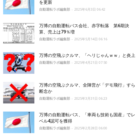
を更新
自動運転ラボ編集部
-
2025年6月3日 06:42
万博の自動運転バス会社、赤字転落 第6期決
算、売上は79％増
自動運転ラボ編集部
-
2025年5月14日 06:16
万博の空飛ぶクルマ、「ヘリじゃんｗｗ」と炎上
自動運転ラボ編集部
-
2025年4月21日 07:50
万博の空飛ぶクルマ、全陣営が「デモ飛行」すら
断念か
自動運転ラボ編集部
-
2025年3月31日 06:23
万博の自動運転バス、「車両も技術も国産」でレ
ベル4認可を獲得
自動運転ラボ編集部
-
2025年2月28日 06:00