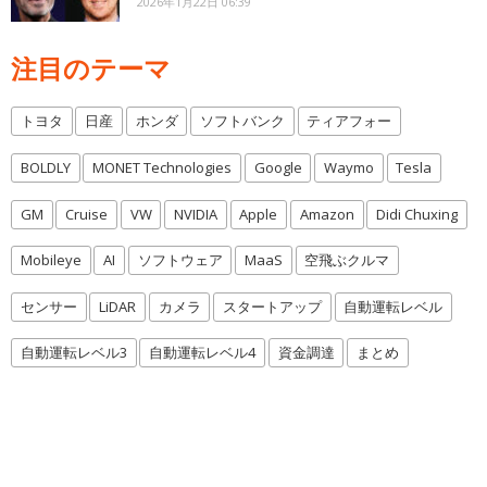
2026年1月22日 06:39
注目のテーマ
トヨタ
日産
ホンダ
ソフトバンク
ティアフォー
BOLDLY
MONET Technologies
Google
Waymo
Tesla
GM
Cruise
VW
NVIDIA
Apple
Amazon
Didi Chuxing
Mobileye
AI
ソフトウェア
MaaS
空飛ぶクルマ
センサー
LiDAR
カメラ
スタートアップ
自動運転レベル
自動運転レベル3
自動運転レベル4
資金調達
まとめ