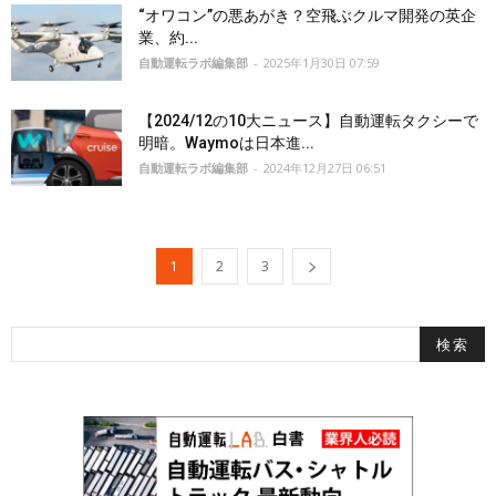
“オワコン”の悪あがき？空飛ぶクルマ開発の英企
業、約...
自動運転ラボ編集部
-
2025年1月30日 07:59
【2024/12の10大ニュース】自動運転タクシーで
明暗。Waymoは日本進...
自動運転ラボ編集部
-
2024年12月27日 06:51
1
2
3