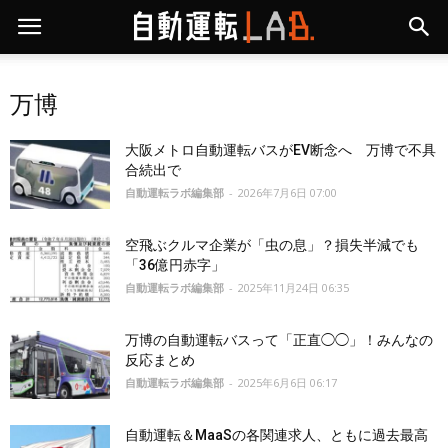
万博
大阪メトロ自動運転バスがEV断念へ 万博で不具
合続出で
自動運転ラボ編集部
-
2026年7月6日 07:00
空飛ぶクルマ企業が「虫の息」？損失半減でも
「36億円赤字」
自動運転ラボ編集部
-
2025年11月24日 06:35
万博の自動運転バスって「正直◯◯」！みんなの
反応まとめ
自動運転ラボ編集部
-
2025年6月6日 06:17
自動運転＆MaaSの各関連求人、ともに過去最高