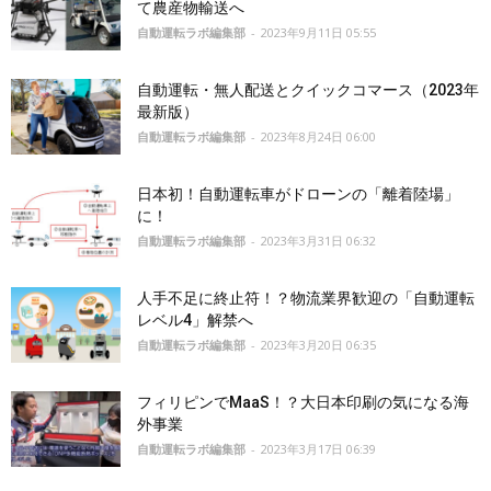
て農産物輸送へ
自動運転ラボ編集部
-
2023年9月11日 05:55
自動運転・無人配送とクイックコマース（2023年
最新版）
自動運転ラボ編集部
-
2023年8月24日 06:00
日本初！自動運転車がドローンの「離着陸場」
に！
自動運転ラボ編集部
-
2023年3月31日 06:32
人手不足に終止符！？物流業界歓迎の「自動運転
レベル4」解禁へ
自動運転ラボ編集部
-
2023年3月20日 06:35
フィリピンでMaaS！？大日本印刷の気になる海
外事業
自動運転ラボ編集部
-
2023年3月17日 06:39