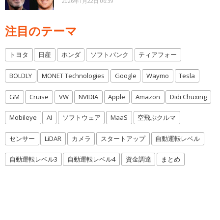
2026年1月22日 06:39
注目のテーマ
トヨタ
日産
ホンダ
ソフトバンク
ティアフォー
BOLDLY
MONET Technologies
Google
Waymo
Tesla
GM
Cruise
VW
NVIDIA
Apple
Amazon
Didi Chuxing
Mobileye
AI
ソフトウェア
MaaS
空飛ぶクルマ
センサー
LiDAR
カメラ
スタートアップ
自動運転レベル
自動運転レベル3
自動運転レベル4
資金調達
まとめ