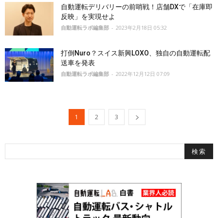
自動運転デリバリーの前哨戦！店舗DXで「在庫即
反映」を実現せよ
自動運転ラボ編集部
-
2023年2月18日 05:32
打倒Nuro？スイス新興LOXO、独自の自動運転配
送車を発表
自動運転ラボ編集部
-
2022年12月12日 07:09
1
2
3