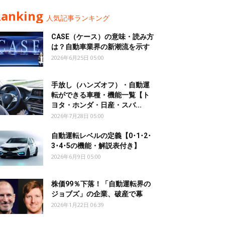
Ranking
人気記事ランキング
CASE（ケース）の意味・読み方
は？自動車業界の新潮流を示す
2026年6月25日 05:00
手放し（ハンズオフ）・自動運
転ができる車種・機能一覧【ト
ヨタ・ホンダ・日産・スバ...
2026年7月28日 05:00
自動運転レベルの定義【0･1･2･
3･4･5の機能・解説表付き】
2026年6月9日 05:00
株価99％下落！「自動運転界の
ジョブズ」の企業、破産で幕
2026年1月22日 06:39