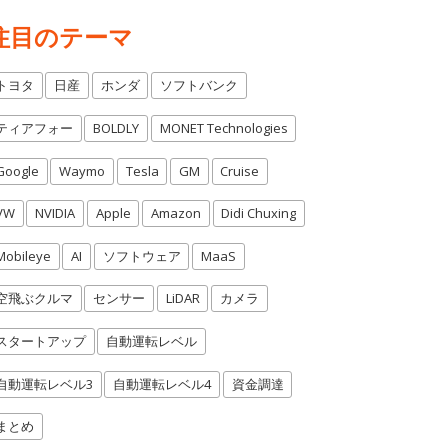
注目のテーマ
トヨタ
日産
ホンダ
ソフトバンク
ティアフォー
BOLDLY
MONET Technologies
Google
Waymo
Tesla
GM
Cruise
VW
NVIDIA
Apple
Amazon
Didi Chuxing
Mobileye
AI
ソフトウェア
MaaS
空飛ぶクルマ
センサー
LiDAR
カメラ
スタートアップ
自動運転レベル
自動運転レベル3
自動運転レベル4
資金調達
まとめ