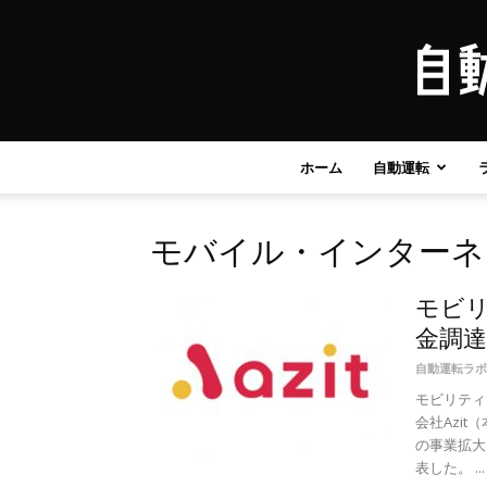
ホーム
自動運転
モバイル・インターネ
モビリ
金調達
自動運転ラボ
モビリティ
会社Azi
の事業拡大
表した。 ...