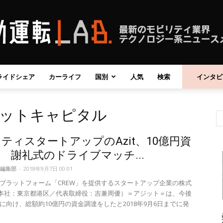
ライドシェア
カーライフ
国別
人気
検索
インタビ
自
ットキャピタル
ティスタートアップのAzit、10億円資
動
 謝礼式のドライブマッチ...
編集部
-
2018年9月7日 00:01
プラットフォーム「CREW」を提供するスタートアップ企業の株式
t（本社：東京都港区／代表取締役：吉兼周優）＝アジット＝は、今後
に向け、総額約10億円の資金調達をしたと2018年9月6日までに発
運