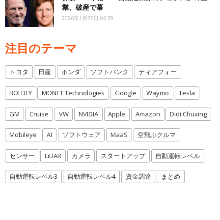
業、破産で幕
2026年1月22日 06:39
注目のテーマ
トヨタ
日産
ホンダ
ソフトバンク
ティアフォー
BOLDLY
MONET Technologies
Google
Waymo
Tesla
GM
Cruise
VW
NVIDIA
Apple
Amazon
Didi Chuxing
Mobileye
AI
ソフトウェア
MaaS
空飛ぶクルマ
センサー
LiDAR
カメラ
スタートアップ
自動運転レベル
自動運転レベル3
自動運転レベル4
資金調達
まとめ