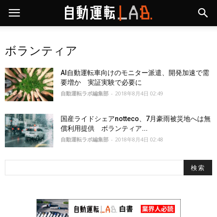
ボランティア
AI自動運転車向けのモニター派遣、開発加速で需
要増か 実証実験で必要に
自動運転ラボ編集部
-
2018年8月4日 02:49
国産ライドシェアnotteco、7月豪雨被災地へは無
償利用提供 ボランティア...
自動運転ラボ編集部
-
2018年8月4日 02:48