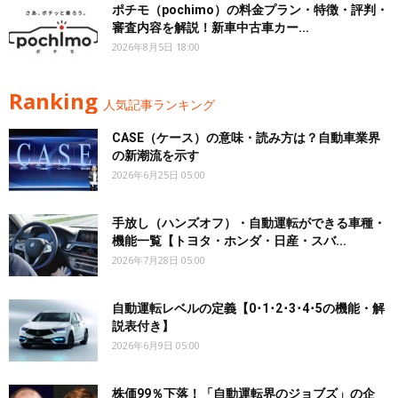
ポチモ（pochimo）の料金プラン・特徴・評判・
審査内容を解説！新車中古車カー...
2026年8月5日 18:00
Ranking
人気記事ランキング
CASE（ケース）の意味・読み方は？自動車業界
の新潮流を示す
2026年6月25日 05:00
手放し（ハンズオフ）・自動運転ができる車種・
機能一覧【トヨタ・ホンダ・日産・スバ...
2026年7月28日 05:00
自動運転レベルの定義【0･1･2･3･4･5の機能・解
説表付き】
2026年6月9日 05:00
株価99％下落！「自動運転界のジョブズ」の企