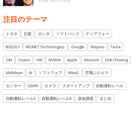
2026年1月22日 06:39
注目のテーマ
トヨタ
日産
ホンダ
ソフトバンク
ティアフォー
BOLDLY
MONET Technologies
Google
Waymo
Tesla
GM
Cruise
VW
NVIDIA
Apple
Amazon
Didi Chuxing
Mobileye
AI
ソフトウェア
MaaS
空飛ぶクルマ
センサー
LiDAR
カメラ
スタートアップ
自動運転レベル
自動運転レベル3
自動運転レベル4
資金調達
まとめ