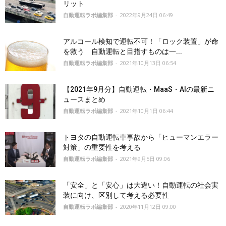
リット
自動運転ラボ編集部
-
2022年9月24日 06:49
アルコール検知で運転不可！「ロック装置」が命
を救う 自動運転と目指すものは一...
自動運転ラボ編集部
-
2021年10月13日 06:54
【2021年9月分】自動運転・MaaS・AIの最新ニ
ュースまとめ
自動運転ラボ編集部
-
2021年10月1日 06:44
トヨタの自動運転車事故から「ヒューマンエラー
対策」の重要性を考える
自動運転ラボ編集部
-
2021年9月5日 09:06
「安全」と「安心」は大違い！自動運転の社会実
装に向け、区別して考える必要性
自動運転ラボ編集部
-
2020年11月12日 09:00