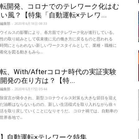
運転開発、コロナでのテレワーク化はむ
い風？【特集「自動運転×テレワ...
編集部
-
2020年6月18日 08:33
ウイルスの影響により、各方面でテレワーク化が進行している。
性の取り組みとして収束後に元の働き方に戻るものと思われる
時間にとらわれない新しいワークスタイルとして、業種・職種に
着化を図る動きもみら...
転、With/Afterコロナ時代の実証実験
開発の在り方は？【特...
編集部
-
2020年6月17日 05:44
除宣言が発令され、新型コロナウイルス対策も大きな節目を迎え
だ油断はならないものの、新しい生活様式を取り入れながら徐々
活を取り戻していくことになりそうだ。 コロナ禍では、自動車の
界各地で...
】自動運転×テレワーク特集