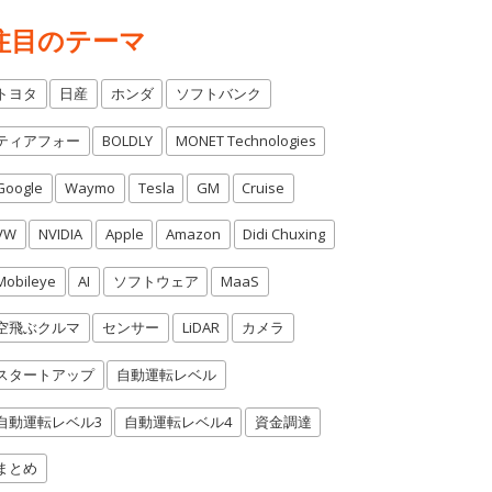
注目のテーマ
トヨタ
日産
ホンダ
ソフトバンク
ティアフォー
BOLDLY
MONET Technologies
Google
Waymo
Tesla
GM
Cruise
VW
NVIDIA
Apple
Amazon
Didi Chuxing
Mobileye
AI
ソフトウェア
MaaS
空飛ぶクルマ
センサー
LiDAR
カメラ
スタートアップ
自動運転レベル
自動運転レベル3
自動運転レベル4
資金調達
まとめ