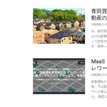
青田
動産
自動運転ラボ
今、都市郊
ルスの影響
して郊外や
方・郊外への
Maa
レワー
自動運転ラボ
自動運転ラ
役：下山哲
ワーク導入
た。 新型コ.