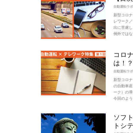
自動運転ラボ
新型コロナ
レワーク／
出に苦慮し
例外ではなく
コロ
は！？
自動運転ラボ
新型コロナ
の自動車産
ーク）の導
今回のような
ソフト
トシ