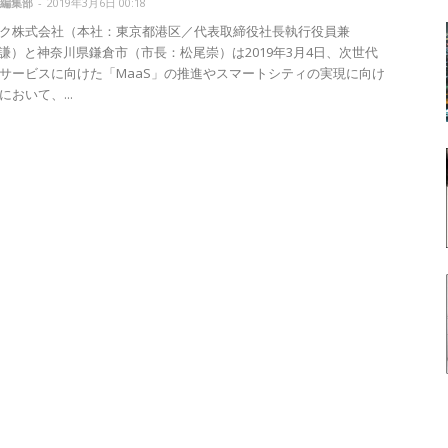
編集部
-
2019年3月6日 00:18
ク株式会社（本社：東京都港区／代表取締役社長執行役員兼
内謙）と神奈川県鎌倉市（市長：松尾崇）は2019年3月4日、次世代
サービスに向けた「MaaS」の推進やスマートシティの実現に向け
おいて、...