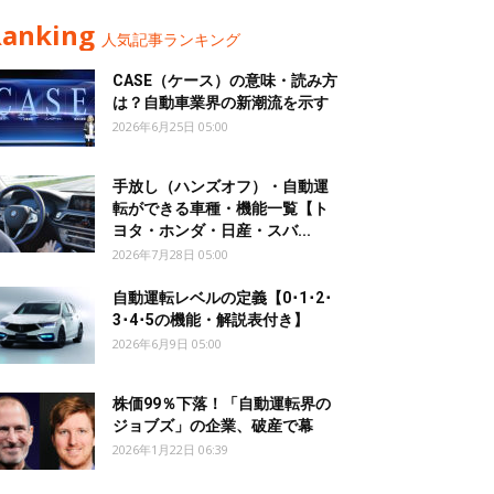
Ranking
人気記事ランキング
CASE（ケース）の意味・読み方
は？自動車業界の新潮流を示す
2026年6月25日 05:00
手放し（ハンズオフ）・自動運
転ができる車種・機能一覧【ト
ヨタ・ホンダ・日産・スバ...
2026年7月28日 05:00
自動運転レベルの定義【0･1･2･
3･4･5の機能・解説表付き】
2026年6月9日 05:00
株価99％下落！「自動運転界の
ジョブズ」の企業、破産で幕
2026年1月22日 06:39