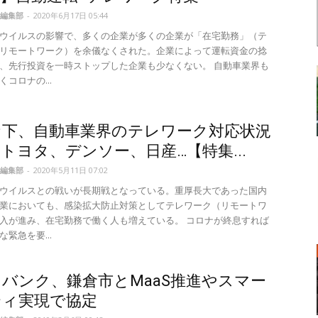
編集部
-
2020年6月17日 05:44
ウイルスの影響で、多くの企業が多くの企業が「在宅勤務」（テ
リモートワーク）を余儀なくされた。企業によって運転資金の捻
、先行投資を一時ストップした企業も少なくない。 自動車業界も
コロナの...
ナ下、自動車業界のテレワーク対応状況
トヨタ、デンソー、日産…【特集...
編集部
-
2020年5月11日 07:02
ウイルスとの戦いが長期戦となっている。重厚長大であった国内
業においても、感染拡大防止対策としてテレワーク（リモートワ
入が進み、在宅勤務で働く人も増えている。 コロナが終息すれば
緊急を要...
バンク、鎌倉市とMaaS推進やスマー
ティ実現で協定