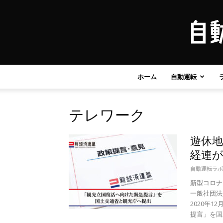
ホーム
自動運転
テレワーク
遊休
経連
自動運転ラボ
新型コロナ
一般社団法
2020年
提言」を国土