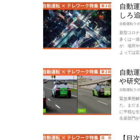
自動
しろ追
自動運転ラボ
新型コロナ
多くは一過
が、場所や
よっては定
自動運
や研究
自動運転ラボ
緊急事態解
た。まだま
に平穏な生
生産部門が世
【目次