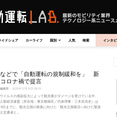
ライドシェア
カーライフ
国別
人気
検索
インタビ
自
地などで「自動運転の規制緩和を」 新
動
がコロナ禍で提言
編集部
-
2020年12月10日 08:35
ウイルスの感染拡大によって観光業がダメージを受けている中、
人新経済連盟（所在地：東京都港区／代表理事：三木谷浩史）は
12月9日までに、観光立国の推進に向けた「観光立国復活へ向けた緊急
運
交通省と...