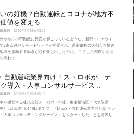
買いの好機？自動運転とコロナが地方不
の価値を変える
転
編集部
-
2020年9月28日 05:06
外や地方の不動産に異変が起こっているようだ。新型コロナウイ
で3密回避やリモートワークが推奨され、過密気味の大都市を敬遠
地方を志向する動きが顕在化し出したのだ。 こうした都市から地
流れは...
ラ
S・自動運転業界向け！ストロボが「テ
ク導入・人事コンサルサービス...
編集部
-
2020年6月20日 08:10
ボを運営する株式会社ストロボ（本社：東京都港区／代表取締
ボ
平）は2020年6月19日までに、「MaaS・自動運転業界特化型 テレ
・人事コンサルティングサービス」をスタートしたことを発表し
..