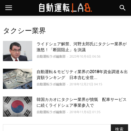
タクシー業界
ライドシェア解禁、河野太郎氏にタクシー業界が
激怒！「断固阻止」を決議
自動運転ラボ編集部
-
2023年10月6日 06:56
自動運転＆モビリティ業界の2018年資金調達＆出
資額ランキング 日本含む全世...
自動運転ラボ編集部
-
2018年12月21日 04:15
韓国カカオにタクシー業界が憤慨 配車サービス
に続くライドシェア事業参入で
自動運転ラボ編集部
-
2018年11月6日 01:35