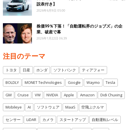
説表付き】
2026年6月9日 05:00
株価99％下落！「自動運転界のジョブズ」の企
業、破産で幕
2026年1月22日 06:39
注目のテーマ
トヨタ
日産
ホンダ
ソフトバンク
ティアフォー
BOLDLY
MONET Technologies
Google
Waymo
Tesla
GM
Cruise
VW
NVIDIA
Apple
Amazon
Didi Chuxing
Mobileye
AI
ソフトウェア
MaaS
空飛ぶクルマ
センサー
LiDAR
カメラ
スタートアップ
自動運転レベル