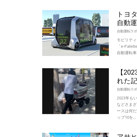
トヨタ
自動運
自動運転ラボ
モビリティ
「e-Pa
自動運転車と
【20
れた記
自動運転ラボ
2023年
などさまざ
ースは何だ
ップ10を...
アサ