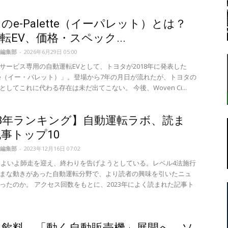
のe-Palette（イーパレット）とは？
転EV、価格・スペック...
転
編集部
-
2026年6月29日 05:00
サービス専用の自動運転EVとして、トヨタが2018年に発表した
lette（イー・パレット）」。登場から7年の月日が流れたが、トヨタの
してこれに代わる存在は未だ出てこない。 今後、Woven Ci...
ラ
23年ランキング】自動運転ラボ、読ま
事トップ10
編集部
-
2023年12月16日 07:02
もいよいよ師走を迎え、終わりを告げようとしている。レベル4法施行
まな動きがあった自動運転分野で、より読者の興味を引いたニュ
ボ
ったのか。 アクセス回数をもとに、2023年によく読まれた記事ト
ヒ飲料、「動く自動販売機」展開へ ソ