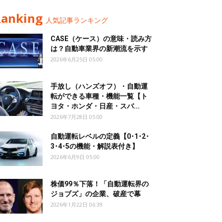
Ranking
人気記事ランキング
CASE（ケース）の意味・読み方
は？自動車業界の新潮流を示す
2026年6月25日 05:00
手放し（ハンズオフ）・自動運
転ができる車種・機能一覧【ト
ヨタ・ホンダ・日産・スバ...
2026年7月28日 05:00
自動運転レベルの定義【0･1･2･
3･4･5の機能・解説表付き】
2026年6月9日 05:00
株価99％下落！「自動運転界の
ジョブズ」の企業、破産で幕
2026年1月22日 06:39