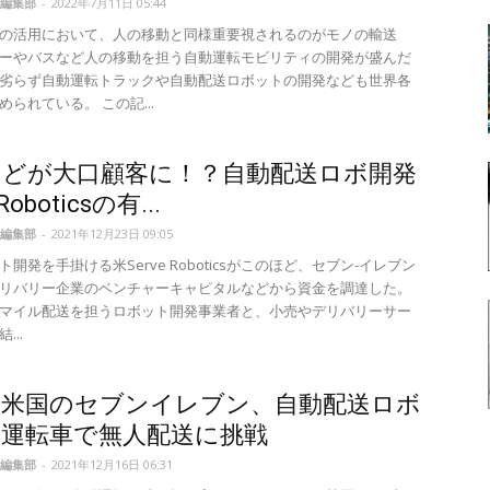
編集部
-
2022年7月11日 05:44
の活用において、人の移動と同様重要視されるのがモノの輸送
ーやバスなど人の移動を担う自動運転モビリティの開発が盛んだ
劣らず自動運転トラックや自動配送ロボットの開発なども世界各
られている。 この記...
rなどが大口顧客に！？自動配送ロボ開発
 Roboticsの有...
編集部
-
2021年12月23日 09:05
開発を手掛ける米Serve Roboticsがこのほど、セブン-イレブン
リバリー企業のベンチャーキャピタルなどから資金を調達した。
マイル配送を担うロボット開発事業者と、小売やデリバリーサー
...
と米国のセブンイレブン、自動配送ロボ
動運転車で無人配送に挑戦
編集部
-
2021年12月16日 06:31