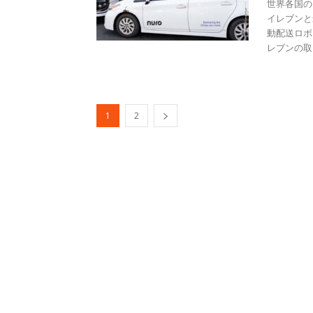
世界各国の
イレブンと
動配送ロボ
レブンの取り
1
2