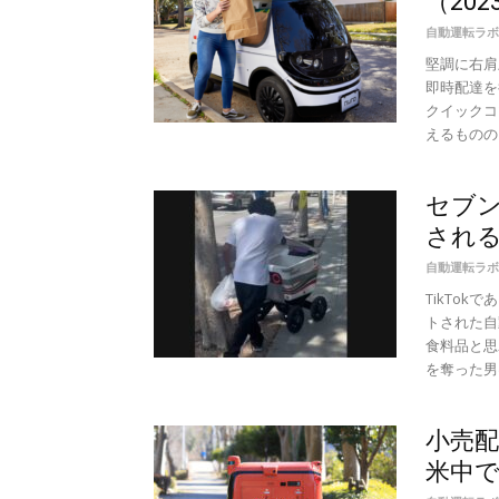
（20
自動運転ラボ
堅調に右肩
即時配達を
クイックコ
えるものの、
セブン
され
自動運転ラボ
TikTo
トされた自
食料品と思
を奪った男は
小売
米中で