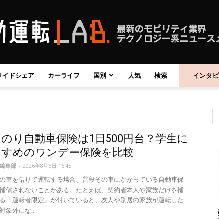
ライドシェア
カーライフ
国別
人気
検索
インタビ
自
のり自動車保険は1日500円台？学生に
動
すすめのワンデー保険を比較
編集部
-
2026年8月6日 16:45
の車を借りて運転する場合、普段その車にかかっている自動車保
補償されないことがある。たとえば、契約者本人や家族だけを補
る「運転者限定」が付いていると、友人や別居の家族が運転した
運
象外にな...