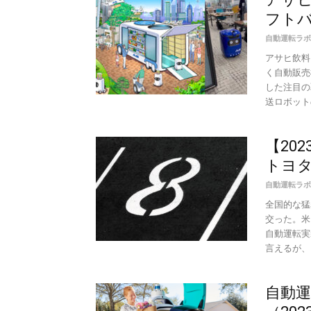
フト
自動運転ラボ
アサヒ飲料
く自動販売
した注目の
送ロボットの
【20
トヨタ
自動運転ラボ
全国的な猛
交った。米
自動運転実
言えるが、そ
自動