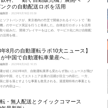
バンクの自動配送ロボを活用
編集部
-
2023年9月18日 05:50
とソフトバンクが、東京都内の竹芝で開催されるイベントで「動
機」のサービス実証を行うと発表した。自律走行ロボットを活用
取り組みだ。 開発プレイヤーをはじめ、サービス化に向け自動配
活用を模...
23年8月の自動運転ラボ10大ニュース】
が中国で自動運転車量産へ...
編集部
-
2023年8月26日 10:35
暑が続く2023年8月、自動運転業界も変わらず熱いニュースが飛び
国や中国、そしてエストニア企業の活躍が目立つ内容だ。一方、
装に影を落とすような事案も散見される。過渡期特有の事案とも
の内容は―...
運転・無人配送とクイックコマース