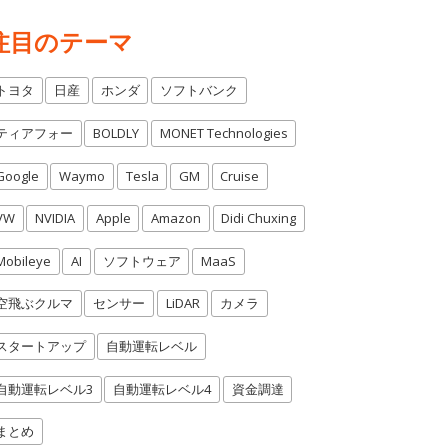
注目のテーマ
トヨタ
日産
ホンダ
ソフトバンク
ティアフォー
BOLDLY
MONET Technologies
Google
Waymo
Tesla
GM
Cruise
VW
NVIDIA
Apple
Amazon
Didi Chuxing
Mobileye
AI
ソフトウェア
MaaS
空飛ぶクルマ
センサー
LiDAR
カメラ
スタートアップ
自動運転レベル
自動運転レベル3
自動運転レベル4
資金調達
まとめ