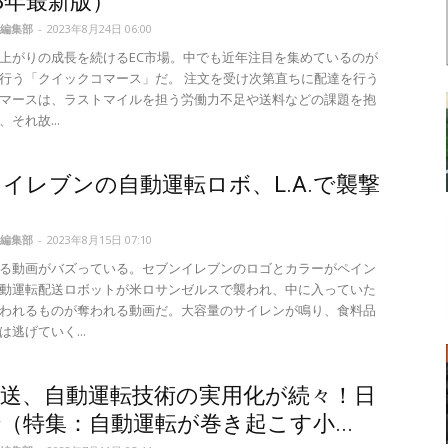
23年最新版）
編集部
-
2023年8月24日 06:00
上がりの成長を続けるEC市場。中でも近年注目を集めているのが
行う「クイックコマース」だ。 注文を受け次第直ちに配達を行う
マースは、ラストマイルを担う労働力不足や送料などの課題を抱
それ故...
イレブンの自動運転ロボ、L.A.で襲撃
る
編集部
-
2023年8月15日 07:10
kである動画がバズっている。セブンイレブンのロゴとカラーがペイン
動運転配送ロボットが米ロサンゼルスで襲われ、中に入っていた
われるものが奪われる動画だ。大容量のサイレンが鳴り、食料品
逃げていく...
配送、自動運転技術の実用化が続々！日
（特集：自動運転が巻き起こす小...