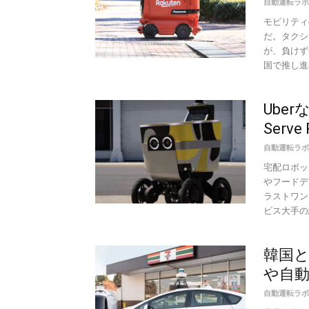
自動運転ラボ
モビリティ
だ。タクシ
が、負けず
国で推し進め
Ube
Serve
自動運転ラボ
宅配ロボット
やフードデ
ラストワン
ビス大手の結
韓国
や自
自動運転ラボ