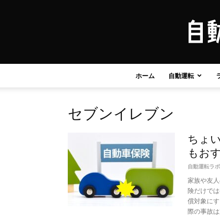
ホーム
自動運転
セブンイレブン
ちょい
もお
自動運転ラボ
家族や友人
険だけでは
償対象にす
際の事故は対