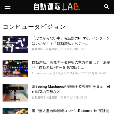
コンピュータビジョン
「ぶつからない車」も話題のPFNで、インターン
はいかが！？「自動運転」もテー...
自動運転ラボ編集部
-
2020年3月18日 16:13
自動運転、画像データ解析の主力企業は？（深掘
り！自動運転×データ 第13回）...
Sponsored by ウエスタンデジタル
-
2020年2月3日 04:06
豪Seeing Machinesが運転手監視技術を展示 AI
が眠気の有無など...
自動運転ラボ編集部
-
2019年1月16日 23:03
米で無人型自動運転コンビニRobomartの実証開