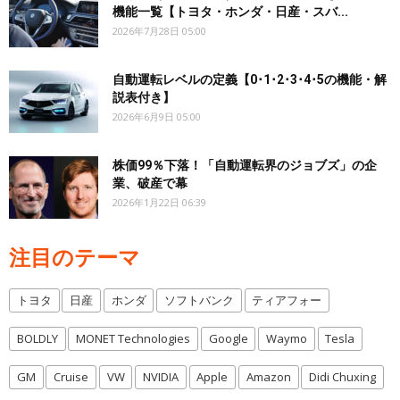
機能一覧【トヨタ・ホンダ・日産・スバ...
2026年7月28日 05:00
自動運転レベルの定義【0･1･2･3･4･5の機能・解
説表付き】
2026年6月9日 05:00
株価99％下落！「自動運転界のジョブズ」の企
業、破産で幕
2026年1月22日 06:39
注目のテーマ
トヨタ
日産
ホンダ
ソフトバンク
ティアフォー
BOLDLY
MONET Technologies
Google
Waymo
Tesla
GM
Cruise
VW
NVIDIA
Apple
Amazon
Didi Chuxing