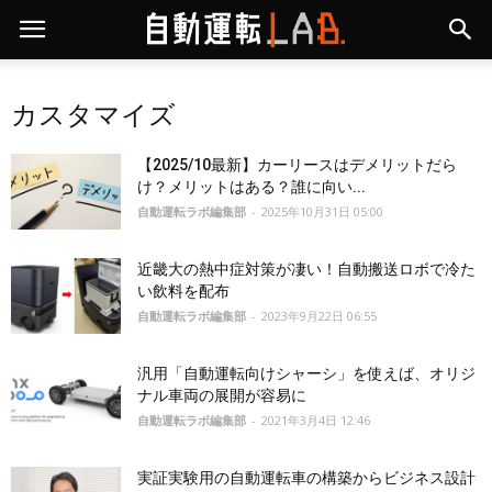
カスタマイズ
【2025/10最新】カーリースはデメリットだら
け？メリットはある？誰に向い...
自動運転ラボ編集部
-
2025年10月31日 05:00
近畿大の熱中症対策が凄い！自動搬送ロボで冷た
い飲料を配布
自動運転ラボ編集部
-
2023年9月22日 06:55
汎用「自動運転向けシャーシ」を使えば、オリジ
ナル車両の展開が容易に
自動運転ラボ編集部
-
2021年3月4日 12:46
実証実験用の自動運転車の構築からビジネス設計