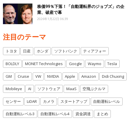
株価99％下落！「自動運転界のジョブズ」の企
業、破産で幕
2026年1月22日 06:39
注目のテーマ
トヨタ
日産
ホンダ
ソフトバンク
ティアフォー
BOLDLY
MONET Technologies
Google
Waymo
Tesla
GM
Cruise
VW
NVIDIA
Apple
Amazon
Didi Chuxing
Mobileye
AI
ソフトウェア
MaaS
空飛ぶクルマ
センサー
LiDAR
カメラ
スタートアップ
自動運転レベル
自動運転レベル3
自動運転レベル4
資金調達
まとめ