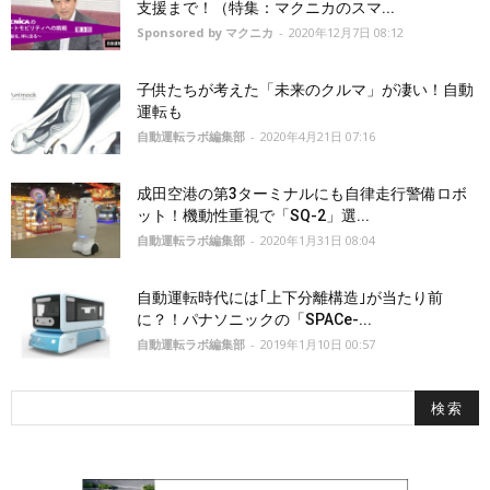
支援まで！（特集：マクニカのスマ...
Sponsored by マクニカ
-
2020年12月7日 08:12
子供たちが考えた「未来のクルマ」が凄い！自動
運転も
自動運転ラボ編集部
-
2020年4月21日 07:16
成田空港の第3ターミナルにも自律走行警備ロボ
ット！機動性重視で「SQ-2」選...
自動運転ラボ編集部
-
2020年1月31日 08:04
自動運転時代には｢上下分離構造｣が当たり前
に？！パナソニックの「SPACe-...
自動運転ラボ編集部
-
2019年1月10日 00:57