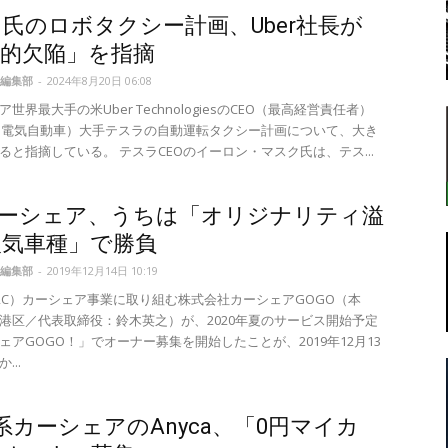
氏のロボタクシー計画、Uber社長が
本的欠陥」を指摘
編集部
-
2024年8月20日 06:08
転
世界最大手の米Uber TechnologiesのCEO（最高経営責任者）
（電気自動車）大手テスラの自動運転タクシー計画について、大き
ると指摘している。 テスラCEOのイーロン・マスク氏は、テス...
カーシェア、うちは「オリジナリティ溢
ラ
人気車種」で勝負
編集部
-
2019年12月14日 10:19
2C）カーシェア事業に取り組む株式会社カーシェアGOGO（本
港区／代表取締役：鈴木英之）が、2020年夏のサービス開始予定
ェアGOGO！」でオーナー募集を開始したことが、2019年12月13
ボ
...
A系カーシェアのAnyca、「0円マイカ