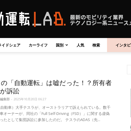
ライドシェア
カーライフ
国別
人気
検索
インタビ
自
ラの「自動運転」は嘘だった！？所有者
動
人が訴訟
編集部
-
2025年10月20日 06:27
気自動車）大手テスラが、オーストラリアで訴えられている。数千
オーナーが、同社の「Full Self-Driving（FSD）」に関する虚偽
ったとして集団訴訟に参加したのだ。 テスラのADAS（先...
運