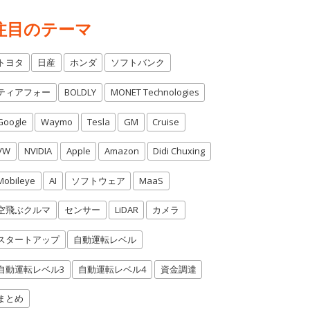
注目のテーマ
トヨタ
日産
ホンダ
ソフトバンク
ティアフォー
BOLDLY
MONET Technologies
Google
Waymo
Tesla
GM
Cruise
VW
NVIDIA
Apple
Amazon
Didi Chuxing
Mobileye
AI
ソフトウェア
MaaS
空飛ぶクルマ
センサー
LiDAR
カメラ
スタートアップ
自動運転レベル
自動運転レベル3
自動運転レベル4
資金調達
まとめ