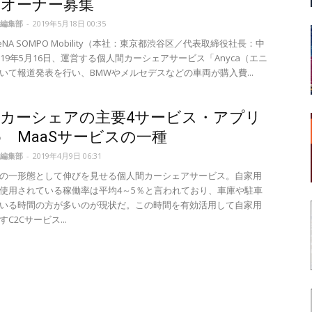
のオーナー募集
編集部
-
2019年5月18日 00:35
NA SOMPO Mobility（本社：東京都渋谷区／代表取締役社長：中
019年5月16日、運営する個人間カーシェアサービス「Anyca（エニ
いて報道発表を行い、BMWやメルセデスなどの車両が購入費...
間カーシェアの主要4サービス・アプリ
 MaaSサービスの一種
編集部
-
2019年4月9日 06:31
の一形態として伸びを見せる個人間カーシェアサービス。自家用
使用されている稼働率は平均4～5％と言われており、車庫や駐車
いる時間の方が多いのが現状だ。この時間を有効活用して自家用
C2Cサービス...