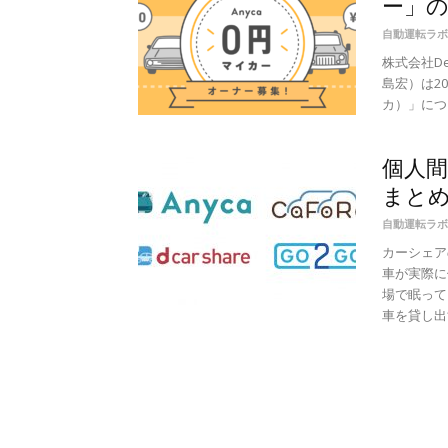
ー」
自動運転ラボ
株式会社De
島宏）は2
カ）」につ
個人
まとめ
自動運転ラボ
カーシェア
車が実際に
場で眠って
車を貸し出す