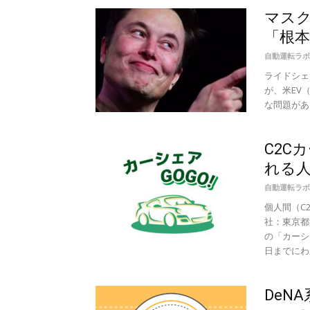
マスク
「根
自動運転ラボ
ライドシェア
が、米EV
な問題があ
C2C
れる
自動運転ラボ
個人間（C
社：東京都
の「カーシ
日までにわか
DeN