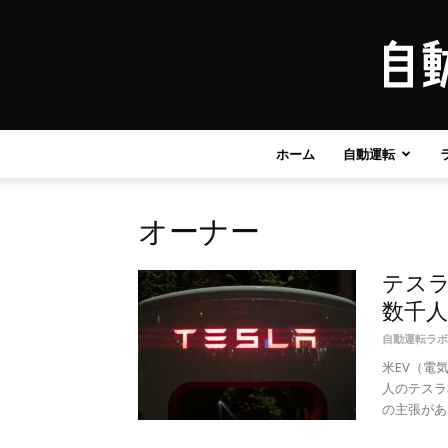
ホーム
自動運転
オーナー
テス
数千
自動運転ラボ
米EV（電
人のテスラ車
の主張があ