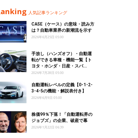
Ranking
人気記事ランキング
CASE（ケース）の意味・読み方
は？自動車業界の新潮流を示す
2026年6月25日 05:00
手放し（ハンズオフ）・自動運
転ができる車種・機能一覧【ト
ヨタ・ホンダ・日産・スバ...
2026年7月28日 05:00
自動運転レベルの定義【0･1･2･
3･4･5の機能・解説表付き】
2026年6月9日 05:00
株価99％下落！「自動運転界の
ジョブズ」の企業、破産で幕
2026年1月22日 06:39