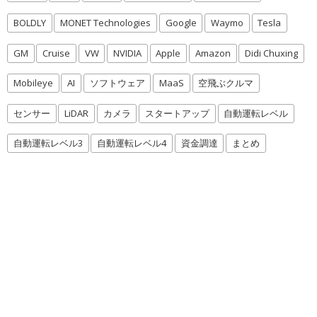
BOLDLY
MONET Technologies
Google
Waymo
Tesla
GM
Cruise
VW
NVIDIA
Apple
Amazon
Didi Chuxing
Mobileye
AI
ソフトウェア
MaaS
空飛ぶクルマ
センサー
LiDAR
カメラ
スタートアップ
自動運転レベル
自動運転レベル3
自動運転レベル4
資金調達
まとめ