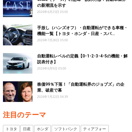
の新潮流を示す
2026年6月25日 05:00
手放し（ハンズオフ）・自動運転ができる車種・
機能一覧【トヨタ・ホンダ・日産・スバ...
2026年7月28日 05:00
自動運転レベルの定義【0･1･2･3･4･5の機能・解
説表付き】
2026年6月9日 05:00
株価99％下落！「自動運転界のジョブズ」の企
業、破産で幕
2026年1月22日 06:39
注目のテーマ
トヨタ
日産
ホンダ
ソフトバンク
ティアフォー