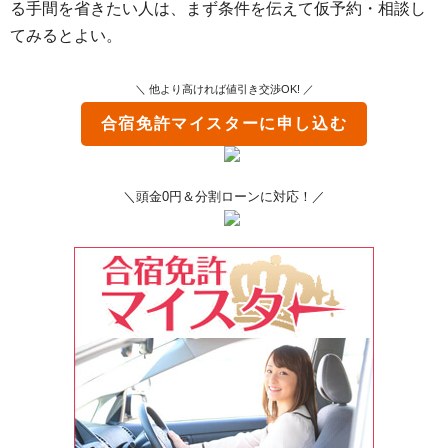
る手間を省きたい人は、まず条件を伝えて仮予約・相談し
てみるとよい。
＼ 他より高ければ値引き交渉OK! ／
合宿免許マイスター
に申し込む
＼頭金0円＆分割ローンに対応！／