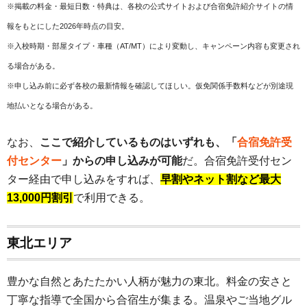
※掲載の料金・最短日数・特典は、各校の公式サイトおよび合宿免許紹介サイトの情
報をもとにした2026年時点の目安。
※入校時期・部屋タイプ・車種（AT/MT）により変動し、キャンペーン内容も変更され
る場合がある。
※申し込み前に必ず各校の最新情報を確認してほしい。仮免関係手数料などが別途現
地払いとなる場合がある。
なお、
ここで紹介しているものはいずれも、「
合宿免許受
付センター
」からの申し込みが可能
だ。合宿免許受付セン
ター経由で申し込みをすれば、
早割やネット割など最大
13,000円割引
で利用できる。
東北エリア
豊かな自然とあたたかい人柄が魅力の東北。料金の安さと
丁寧な指導で全国から合宿生が集まる。温泉やご当地グル