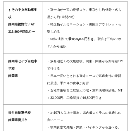
すその中央自動車学
・富士山が一望の絶景ロケ。東京から約45分・名古
校
屋から約1時間20分
静岡県裾野市／AT
・時之栖イルミネーション・御殿場アウトレットも
316,800円(税込)〜
楽しめる
・5種の割引で
最大20,000円引き
。宿泊は三島の2ホ
テルから選択
静岡県セイブ自動車
・浜名湖近くの大規模校。関東・関西から新幹線1本
学校
で行ける
静岡県
・日本一長いとされる直線コースで高速走行の練習
に最適。手作りの食事が好評
・女性専用宿舎に展望大浴場・無料洗濯乾燥機。MT
＋33,000円、二輪所持で16,500円引き
掛川自動車学校
・約10万人以上を輩出。県内最大クラスの見通しの
静岡県掛川市
良いコース
・校内食堂で麺類・丼類・バイキングから選べる。