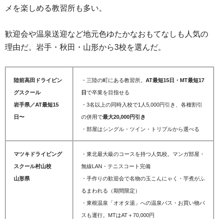
メを楽しめる教習所も多い。
歓迎会や温泉送迎など地元色ゆたかなおもてなしも人気の
理由だ。岩手・秋田・山形から3校を選んだ。
陸前高田ドライビン
・三陸の町にある教習所。
AT最短15日・MT最短17
グスクール
日
で卒業を目指せる
岩手県／AT最短15
・3名以上の同時入校で1人5,000円引き、各種割引
日〜
の併用で
最大20,000円引き
・部屋はシングル・ツイン・トリプルから選べる
マツキドライビング
・東北最大級のコースを持つ人気校。マンガ部屋・
スクール村山校
無線LAN・テニスコート完備
山形県
・手作りの歓迎会で名物の玉こんにゃく・芋煮がふ
るまわれる（期間限定）
・東根温泉「オオタ湯」への温泉バス・お買い物バ
スも運行。MTはAT＋70,000円