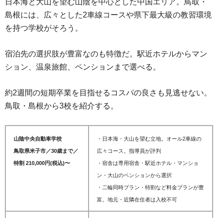
日本海と大山を望む山陰を中心とした中国エリア。鳥取・
島根には、広々とした2車線コースや県下最大級の教習環境
を持つ学校がそろう。
宿泊先の選択肢が豊富なのも特徴だ。駅近ホテルからマン
ション、温泉旅館、ペンションまで選べる。
約2週間の短期卒業を目指せるコスパの良さも見逃せない。
鳥取・島根から3校を紹介する。
山陰中央自動車学校
・日本海・大山を望む立地。オール2車線の
鳥取県米子市／30歳まで／
広々コース。指導員が評判
特割 210,000円(税込)〜
・宿舎は専用宿舎・駅近ホテル・マンショ
ン・大山のペンションから選択
・
二輪同時プラン・特割など料金プランが豊
富。地元・近隣在住者は入校不可