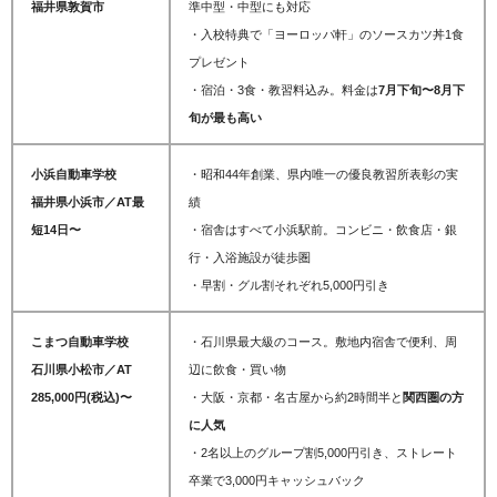
福井県敦賀市
準中型・中型にも対応
・入校特典で「ヨーロッパ軒」のソースカツ丼1食
プレゼント
・宿泊・3食・教習料込み。料金は
7月下旬〜8月下
旬が最も高い
小浜自動車学校
・昭和44年創業、県内唯一の優良教習所表彰の実
福井県小浜市／AT最
績
短14日〜
・宿舎はすべて小浜駅前。コンビニ・飲食店・銀
行・入浴施設が徒歩圏
・
早割・グル割それぞれ5,000円引き
こまつ自動車学校
・石川県最大級のコース。敷地内宿舎で便利、周
石川県小松市／AT
辺に飲食・買い物
285,000円(税込)〜
・大阪・京都・名古屋から約2時間半と
関西圏の方
に人気
・2名以上のグループ割5,000円引き、ストレート
卒業で3,000円キャッシュバック