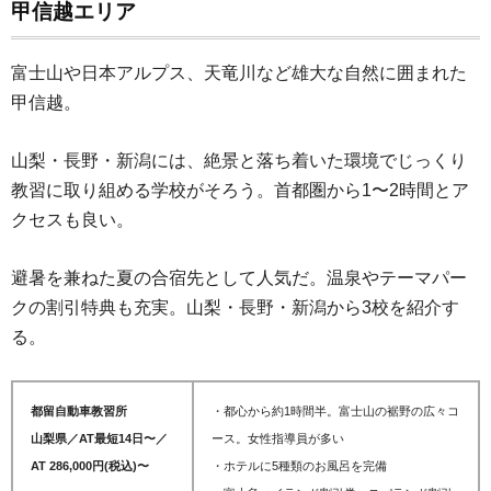
甲信越エリア
富士山や日本アルプス、天竜川など雄大な自然に囲まれた
甲信越。
山梨・長野・新潟には、絶景と落ち着いた環境でじっくり
教習に取り組める学校がそろう。首都圏から1〜2時間とア
クセスも良い。
避暑を兼ねた夏の合宿先として人気だ。温泉やテーマパー
クの割引特典も充実。山梨・長野・新潟から3校を紹介す
る。
都留自動車教習所
・都心から約1時間半。富士山の裾野の広々コ
山梨県／AT最短14日〜／
ース。女性指導員が多い
AT 286,000円(税込)〜
・ホテルに5種類のお風呂を完備