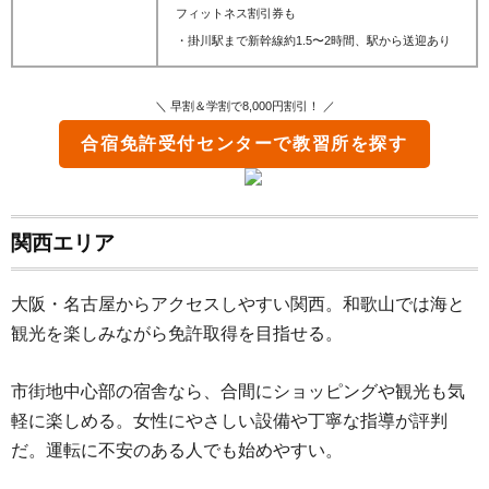
フィットネス割引券も
・
掛川駅まで新幹線約1.5〜2時間、駅から送迎あり
＼ 早割＆学割で8,000円割引！ ／
合宿免許受付センター
で教習所を探す
関西エリア
大阪・名古屋からアクセスしやすい関西。和歌山では海と
観光を楽しみながら免許取得を目指せる。
市街地中心部の宿舎なら、合間にショッピングや観光も気
軽に楽しめる。女性にやさしい設備や丁寧な指導が評判
だ。運転に不安のある人でも始めやすい。