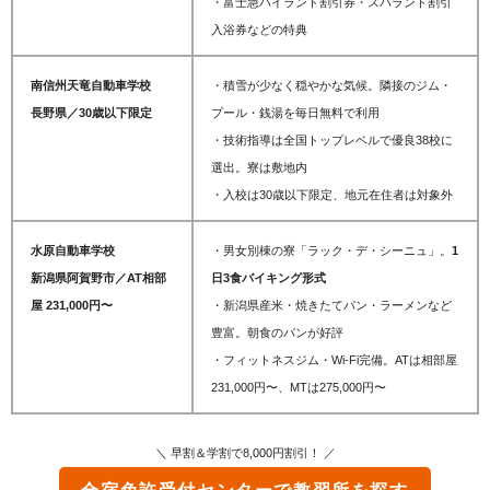
・富士急ハイランド割引券・スパランド割引
入浴券などの特典
南信州天竜自動車学校
・積雪が少なく穏やかな気候。隣接のジム・
長野県／30歳以下限定
プール・銭湯を毎日無料で利用
・技術指導は全国トップレベルで優良38校に
選出。寮は敷地内
・
入校は30歳以下限定、地元在住者は対象外
水原自動車学校
・男女別棟の寮「ラック・デ・シーニュ」。
1
新潟県阿賀野市／AT相部
日3食バイキング形式
屋 231,000円〜
・新潟県産米・焼きたてパン・ラーメンなど
豊富。朝食のパンが好評
・フィットネスジム・Wi-Fi完備。ATは相部屋
231,000円〜、MTは275,000円〜
＼ 早割＆学割で8,000円割引！ ／