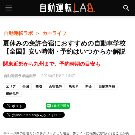
自動運転ラボ ＞
カーライフ
夏休みの免許合宿におすすめの自動車学校
【全国】安い時期・予約はいつからか解説
関東近郊から九州まで、予約時期の目安も
自動運転ラボ編集部
-
2026年7月8日 16:07
エリア
全国
割引
合宿免許
教習所
料金
自動車学校
運転免許
※ページ内の広告リンクをクリックした場合、弊サイトに報酬が支払われることがあ