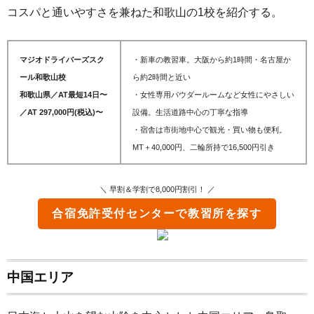
コスパと通いやすさを兼ねた和歌山の1校を紹介する。
マジオドライバーズスク
・新車の教習車。大阪から約1時間・名古屋か
ール和歌山校
ら約2時間と近い
和歌山県／AT最短14日〜
・女性専用パウダールームなど女性にやさしい
／AT 297,000円(税込)〜
設備。生活道路中心の丁寧な指導
・
宿舎は市街地中心で観光・買い物も便利。
MT＋40,000円、二輪所持で16,500円引き
＼ 早割＆学割で8,000円割引！ ／
合宿免許受付センター
で教習所を探す
中国エリア