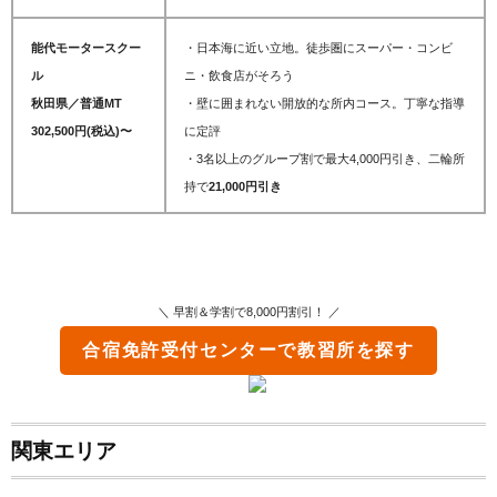
能代モータースクー
・日本海に近い立地。徒歩圏にスーパー・コンビ
ル
ニ・飲食店がそろう
秋田県／普通MT
・壁に囲まれない開放的な所内コース。丁寧な指導
302,500円(税込)〜
に定評
・3名以上のグループ割で最大4,000円引き、二輪所
持で
21,000円引き
＼ 早割＆学割で8,000円割引！ ／
合宿免許受付センター
で教習所を探す
関東エリア