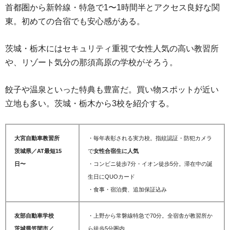
首都圏から新幹線・特急で1〜1時間半とアクセス良好な関
東。初めての合宿でも安心感がある。
茨城・栃木にはセキュリティ重視で女性人気の高い教習所
や、リゾート気分の那須高原の学校がそろう。
餃子や温泉といった特典も豊富だ。買い物スポットが近い
立地も多い。茨城・栃木から3校を紹介する。
大宮自動車教習所
・毎年表彰される実力校。指紋認証・防犯カメラ
茨城県／AT最短15
で
女性合宿生に人気
日〜
・コンビニ徒歩7分・イオン徒歩5分。滞在中の誕
生日にQUOカード
・食事・宿泊費、追加保証込み
友部自動車学校
・上野から常磐線特急で70分。全宿舎が教習所か
茨城県笠間市／
ら徒歩5分圏内