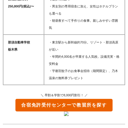
250,800円(税込)〜
・男女別の専用宿舎に加え、女性はホテルプラン
も選べる
・朝昼夜すべて手作りの食事。親しみやすい雰囲
気
那須自動車学校
・東京駅から新幹線約70分。リゾート・那須高原
栃木県
が近い
・年間約4,000名が卒業する人気校。設備充実・格
安料金
・宇都宮餃子のお食事会招待（期間限定）、乃木
温泉の無料券プレゼント
＼ 早割＆学割で8,000円割引！ ／
合宿免許受付センター
で教習所を探す