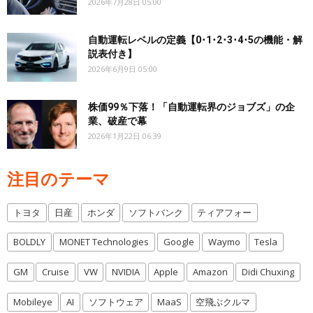
2026年7月28日 05:00
自動運転レベルの定義【0･1･2･3･4･5の機能・解
説表付き】
2026年6月9日 05:00
株価99％下落！「自動運転界のジョブズ」の企
業、破産で幕
2026年1月22日 06:39
注目のテーマ
トヨタ
日産
ホンダ
ソフトバンク
ティアフォー
BOLDLY
MONET Technologies
Google
Waymo
Tesla
GM
Cruise
VW
NVIDIA
Apple
Amazon
Didi Chuxing
Mobileye
AI
ソフトウェア
MaaS
空飛ぶクルマ