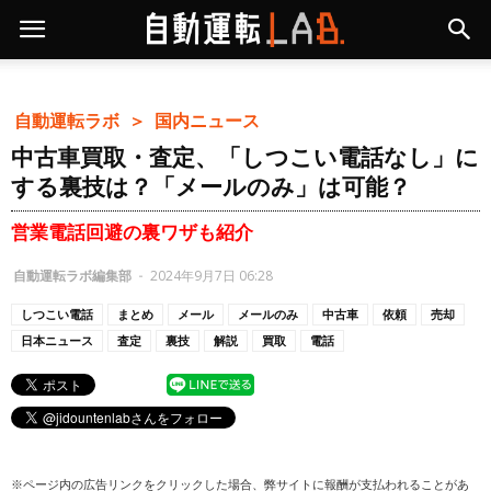
自動運転ラボ ＞
国内ニュース
中古車買取・査定、「しつこい電話なし」に
する裏技は？「メールのみ」は可能？
営業電話回避の裏ワザも紹介
自動運転ラボ編集部
-
2024年9月7日 06:28
しつこい電話
まとめ
メール
メールのみ
中古車
依頼
売却
日本ニュース
査定
裏技
解説
買取
電話
※ページ内の広告リンクをクリックした場合、弊サイトに報酬が支払われることがあ