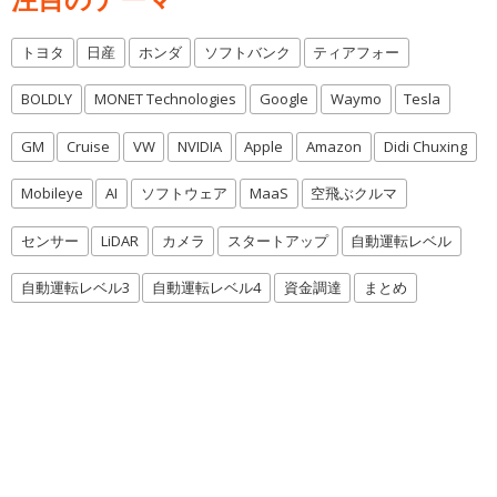
トヨタ
日産
ホンダ
ソフトバンク
ティアフォー
BOLDLY
MONET Technologies
Google
Waymo
Tesla
GM
Cruise
VW
NVIDIA
Apple
Amazon
Didi Chuxing
Mobileye
AI
ソフトウェア
MaaS
空飛ぶクルマ
センサー
LiDAR
カメラ
スタートアップ
自動運転レベル
自動運転レベル3
自動運転レベル4
資金調達
まとめ