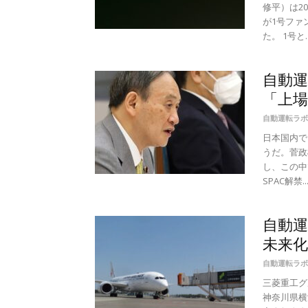
修平）は2
が1号ファ
た。 1号と..
自動運
「上
自動運転ラボ
日本国内で
うだ。菅政
し、この中
SPAC解禁..
自動
未来
自動運転ラボ
三菱重工グ
神奈川県横