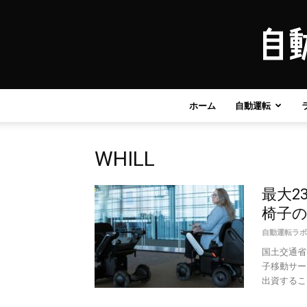
ホーム
自動運転
WHILL
最大2
椅子
自動運転ラボ
国土交通省
子移動サー
出資すること