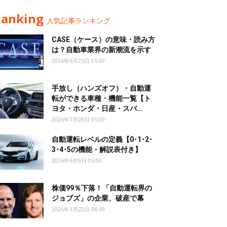
Ranking
人気記事ランキング
CASE（ケース）の意味・読み方
は？自動車業界の新潮流を示す
2026年6月25日 05:00
手放し（ハンズオフ）・自動運
転ができる車種・機能一覧【ト
ヨタ・ホンダ・日産・スバ...
2026年7月28日 05:00
自動運転レベルの定義【0･1･2･
3･4･5の機能・解説表付き】
2026年6月9日 05:00
株価99％下落！「自動運転界の
ジョブズ」の企業、破産で幕
2026年1月22日 06:39