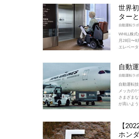
世界初
ター
自動運転ラボ
WHILL
月28日〜
エレベータ
自動運
自動運転ラボ
自動運転技
メッカの1
さまざまな
が高いようだ
【20
ホンダ