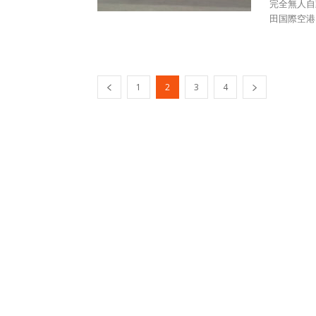
完全無人自
田国際空港と
1
2
3
4