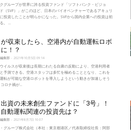
クグループが世界に誇る投資ファンド「ソフトバンク・ビジョ
ド（SVF）」がこのほど、日本のバイオベンチャーであるアキュリ
に投資したことが明らかになった。SVFから国内企業への投資は初
 ...
ナが収束したら、空港内が自動運転ロボ
けに！？
編集部
-
2021年10月5日 09:14
ウイルスが収束後は長期にわたる自粛の反動により、空港利用者
と予測できる。空港スタッフは多忙を極めることとなり、これを
運転が可能な空港ロボットを導入しようという動きが加速しそう
コロナ禍が...
出資の未来創生ファンドに「3号」！
る自動運転関連の投資先は？
編集部
-
2021年8月7日 10:07
・グループ株式会社（本社：東京都港区／代表取締役社長：阿部