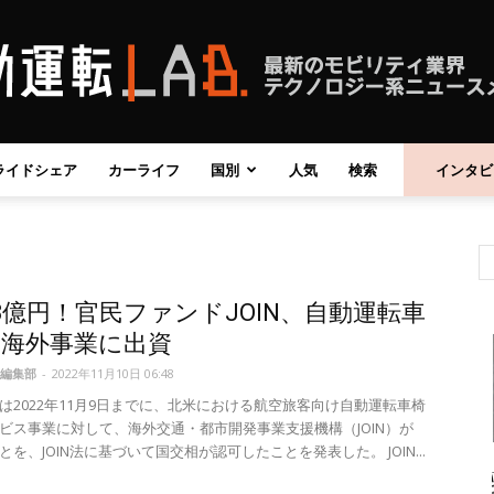
ライドシェア
カーライフ
国別
人気
検索
インタビ
自
3億円！官民ファンドJOIN、自動運転車
動
の海外事業に出資
編集部
-
2022年11月10日 06:48
は2022年11月9日までに、北米における航空旅客向け自動運転車椅
ビス事業に対して、海外交通・都市開発事業支援機構（JOIN）が
を、JOIN法に基づいて国交相が認可したことを発表した。 JOIN...
運