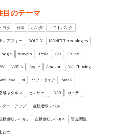
注目のテーマ
トヨタ
日産
ホンダ
ソフトバンク
ティアフォー
BOLDLY
MONET Technologies
Google
Waymo
Tesla
GM
Cruise
VW
NVIDIA
Apple
Amazon
Didi Chuxing
Mobileye
AI
ソフトウェア
MaaS
空飛ぶクルマ
センサー
LiDAR
カメラ
スタートアップ
自動運転レベル
自動運転レベル3
自動運転レベル4
資金調達
まとめ