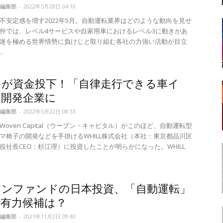
編集部
-
2022年5月28日 04:10
不安定感を増す2022年5月。自動運転業界はどのような動向を見せ
外では、レベル4サービスや自家用車におけるレベル3に動きがあ
迷を極める世界情勢に負けじと取り組む各社の力強い活動が目立
.
タが資金投下！「自律走行できる車イ
の開発企業に
編集部
-
2022年5月22日 08:33
Woven Capital（ウーブン・キャピタル）がこのほど、自動運転型
マ椅子の開発などを手掛けるWHILL株式会社（本社：東京都品川区
役社長CEO：杉江理）に投資したことが明らかになった。WHILL
ョンファンドの日本投資、「自動運転」
の有力候補は？
編集部
-
2021年11月2日 09:43