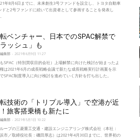
021年8月6日までに、未来創生3号ファンドを設立し、トヨタ自動車
ンドと2号ファンドに続いて出資者として参画することを発表し
.
転ベンチャー、日本でのSPAC解禁で
場ラッシュ」も
編集部
-
2021年6月9日 11:27
もSPAC（特別買収目的会社）上場解禁に向けた検討が始まったよ
権は2021年6月の成長戦略会議で新たな成長戦略実行計画案を示
でSPAC制度導入に向け検討を進めていく方針を打ち出した。
.
運転技術の「トリプル導入」で空港が近
化！旅客搭乗橋も新たに
編集部
-
2021年5月1日 10:22
ループの三菱重工交通・建設エンジニアリング株式会社（本社：
浜市／取締役社長：磯田厚志）は2021年4月30日までに、世界初の