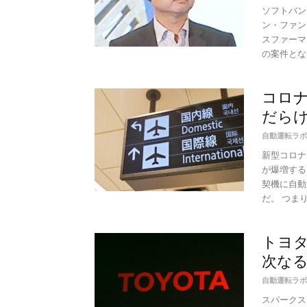
ソフトバン
ン・ファン
スファーマ
の案件となる。
コロ
だら
自動運転ラボ
新型コロナ
が爆増する
契機に自動
だ。 つまり
トヨタ
次な
自動運転ラボ
スパークス