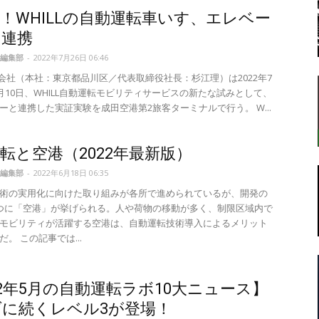
！WHILLの自動運転車いす、エレベー
と連携
編集部
-
2022年7月26日 06:46
転
株式会社（本社：東京都品川区／代表取締役社長：杉江理）は2022年7
8月10日、WHILL自動運転モビリティサービスの新たな試みとして、
ーと連携した実証実験を成田空港第2旅客ターミナルで行う。 W...
転と空港（2022年最新版）
ラ
編集部
-
2022年6月18日 06:35
術の実用化に向けた取り組みが各所で進められているが、開発の
つに「空港」が挙げられる。人や荷物の移動が多く、制限区域内で
モビリティが活躍する空港は、自動運転技術導入によるメリット
。 この記事では...
ボ
22年5月の自動運転ラボ10大ニュース】
に続くレベル3が登場！