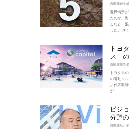
自動運転ラボ
世界情勢が
たのか。海
るなど、混
った。 202..
トヨ
ス」
自動運転ラボ
トヨタ系の
の電動クル
／代表取締
が...
ビジ
分野
自動運転ラボ