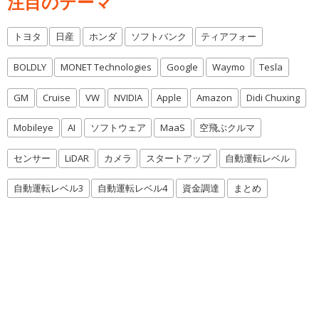
注目のテーマ
トヨタ
日産
ホンダ
ソフトバンク
ティアフォー
BOLDLY
MONET Technologies
Google
Waymo
Tesla
GM
Cruise
VW
NVIDIA
Apple
Amazon
Didi Chuxing
Mobileye
AI
ソフトウェア
MaaS
空飛ぶクルマ
センサー
LiDAR
カメラ
スタートアップ
自動運転レベル
自動運転レベル3
自動運転レベル4
資金調達
まとめ