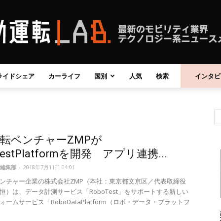
ライドシェア
カーライフ
国別
人気
検索
インタビ
自
転ベンチャーZMPが
動
TestPlatformを開発 アプリ連携...
編集部
-
2018年7月11日 04:01
ンチャー企業の株式会社ZMP（本社：東京都文京区／代表取締役
恒）は、データ計測サービス「RoboTest」をサポートする新しい
ームサービス「RoboDataPlatform（ロボ・データ・プラットフ
運