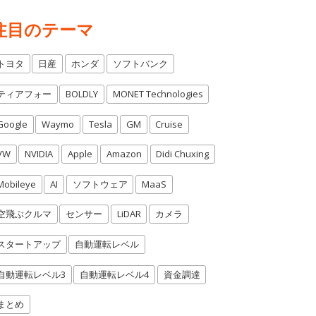
注目のテーマ
トヨタ
日産
ホンダ
ソフトバンク
ティアフォー
BOLDLY
MONET Technologies
Google
Waymo
Tesla
GM
Cruise
VW
NVIDIA
Apple
Amazon
Didi Chuxing
Mobileye
AI
ソフトウェア
MaaS
空飛ぶクルマ
センサー
LiDAR
カメラ
スタートアップ
自動運転レベル
自動運転レベル3
自動運転レベル4
資金調達
まとめ