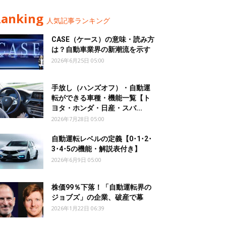
Ranking
人気記事ランキング
CASE（ケース）の意味・読み方
は？自動車業界の新潮流を示す
2026年6月25日 05:00
手放し（ハンズオフ）・自動運
転ができる車種・機能一覧【ト
ヨタ・ホンダ・日産・スバ...
2026年7月28日 05:00
自動運転レベルの定義【0･1･2･
3･4･5の機能・解説表付き】
2026年6月9日 05:00
株価99％下落！「自動運転界の
ジョブズ」の企業、破産で幕
2026年1月22日 06:39