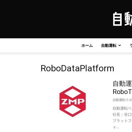
ホーム
自動運転
RoboDataPlatform
自動運
Robo
自動運転ラボ
自動運転ベ
社長：谷口
プラットフォ
ォ...