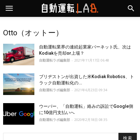
Otto（オットー）
自動運転業界の連続起業家バーネット氏、次は
Kodiakを売却or上場？
自動運転ラボ編集部
-
2021年11月17日 06:48
ブリヂストンが出資した米Kodiak Robotics、ト
ラック自動運転化の...
自動運転ラボ編集部
-
2021年6月23日 09:34
ウーバー、「自動運転」絡みの訴訟でGoogle側
に10億円支払いへ
自動運転ラボ編集部
-
2020年2月18日 08:35