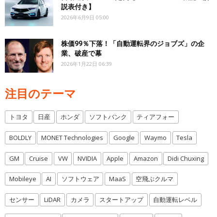
説表付き】
2026年6月9日 05:00
株価99％下落！「自動運転界のジョブズ」の企
業、破産で幕
2026年1月22日 06:39
注目のテーマ
トヨタ
日産
ホンダ
ソフトバンク
ティアフォー
BOLDLY
MONET Technologies
Google
Waymo
Tesla
GM
Cruise
VW
NVIDIA
Apple
Amazon
Didi Chuxing
Mobileye
AI
ソフトウェア
MaaS
空飛ぶクルマ
センサー
LiDAR
カメラ
スタートアップ
自動運転レベル