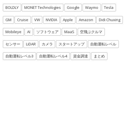
BOLDLY
MONET Technologies
Google
Waymo
Tesla
GM
Cruise
VW
NVIDIA
Apple
Amazon
Didi Chuxing
Mobileye
AI
ソフトウェア
MaaS
空飛ぶクルマ
センサー
LiDAR
カメラ
スタートアップ
自動運転レベル
自動運転レベル3
自動運転レベル4
資金調達
まとめ