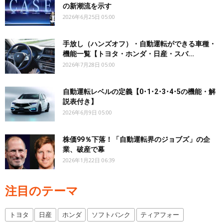
の新潮流を示す
2026年6月25日 05:00
手放し（ハンズオフ）・自動運転ができる車種・
機能一覧【トヨタ・ホンダ・日産・スバ...
2026年7月28日 05:00
自動運転レベルの定義【0･1･2･3･4･5の機能・解
説表付き】
2026年6月9日 05:00
株価99％下落！「自動運転界のジョブズ」の企
業、破産で幕
2026年1月22日 06:39
注目のテーマ
トヨタ
日産
ホンダ
ソフトバンク
ティアフォー