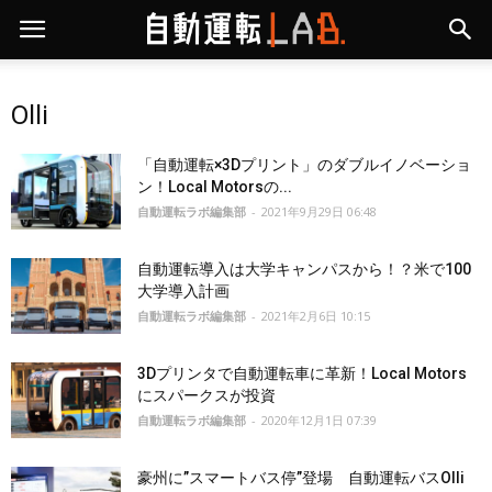
Olli
「自動運転×3Dプリント」のダブルイノベーショ
ン！Local Motorsの...
自動運転ラボ編集部
-
2021年9月29日 06:48
自動運転導入は大学キャンパスから！？米で100
大学導入計画
自動運転ラボ編集部
-
2021年2月6日 10:15
3Dプリンタで自動運転車に革新！Local Motors
にスパークスが投資
自動運転ラボ編集部
-
2020年12月1日 07:39
豪州に”スマートバス停”登場 自動運転バスOlli