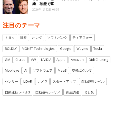
業、破産で幕
2026年1月22日 06:39
注目のテーマ
トヨタ
日産
ホンダ
ソフトバンク
ティアフォー
BOLDLY
MONET Technologies
Google
Waymo
Tesla
GM
Cruise
VW
NVIDIA
Apple
Amazon
Didi Chuxing
Mobileye
AI
ソフトウェア
MaaS
空飛ぶクルマ
センサー
LiDAR
カメラ
スタートアップ
自動運転レベル
自動運転レベル3
自動運転レベル4
資金調達
まとめ